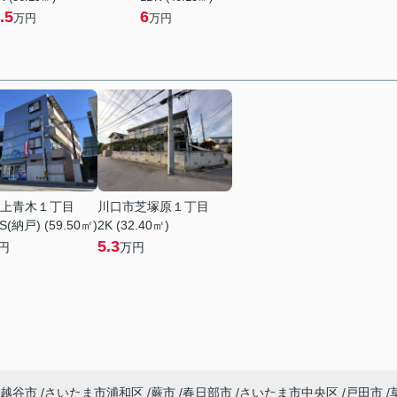
.5
6
万円
万円
上青木１丁目
川口市芝塚原１丁目
S(納戸) (59.50㎡)
2K (32.40㎡)
5.3
円
万円
越谷市
さいたま市浦和区
蕨市
春日部市
さいたま市中央区
戸田市