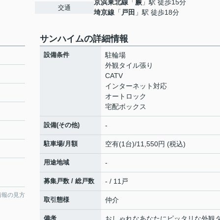
京浜東北線
「
蕨
」駅 徒歩15分
交通
埼京線
「
戸田
」駅 徒歩18分
サンハイムの詳細情報
設備条件
駐輪場
外観タイル張り
CATV
インターネット対応
オートロック
宅配ボックス
設備(その他)
-
駐車場/月額
空有(1台)/11,550円 (税込)
用途地域
-
募集戸数 / 総戸数
- / 11戸
情報の見方
取引態様
仲介
備考
おしゃれなあなたにピッタリな外観