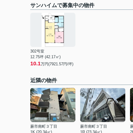
サンハイムで募集中の物件
302号室
12.75坪 (42.17㎡)
10.1
万円(7921.57円/坪)
近隣の物件
蕨市南町３丁目
蕨市南町３丁目
1K (20.34㎡)
1R (23.34㎡)
2