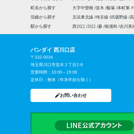
町名から探す
大字中曽根
並木
飯塚
本町東
沿線から探す
京浜東北線
埼京線
武蔵野線
駅から探す
西川口
川口
蕨
南浦和
吉川美
バンダイ 西川口店
〒332-0034
埼玉県川口市並木２丁目2-8
営業時間：
10:00～19:00
定休日：
無休（年末年始を除く）
お問い合わせ