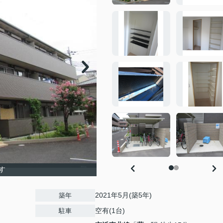
す
2021年5月(築5年)
築年
空有(1台)
駐車