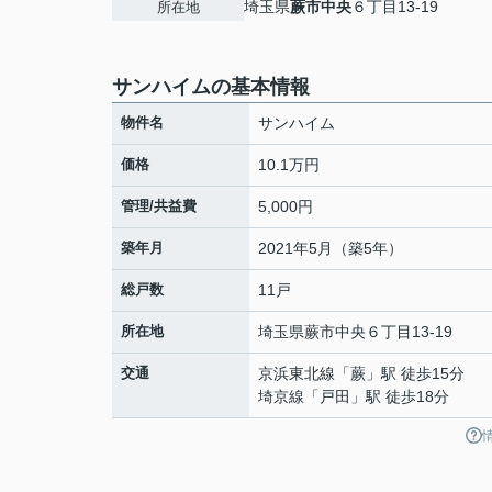
埼玉県
蕨市
中央
６丁目13-19
所在地
サンハイムの基本情報
物件名
サンハイム
価格
10.1万円
管理/共益費
5,000円
築年月
2021年5月（築5年）
総戸数
11戸
所在地
埼玉県
蕨市
中央
６丁目13-19
交通
京浜東北線
「
蕨
」駅 徒歩15分
埼京線
「
戸田
」駅 徒歩18分