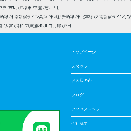
中央
末広
戸塚東
常盤
芝西
辻
高崎線
湘南新宿ライン高海
東武伊勢崎線
東北本線
湘南新宿ライン宇
南
大宮
浦和
武蔵浦和
川口元郷
戸田
トップページ
スタッフ
お客様の声
ブログ
アクセスマップ
会社概要