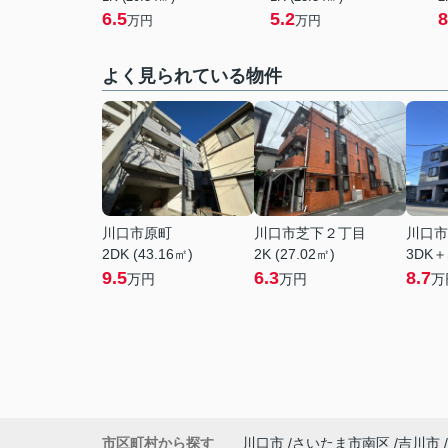
6.5
5.2
8
万円
万円
よく見られている物件
川口市原町
川口市芝下２丁目
川口市
2DK (43.16㎡)
2K (27.02㎡)
3DK＋
9.5
6.3
8.7
万円
万円
万
市区町村から探す
川口市
さいたま市南区
吉川市