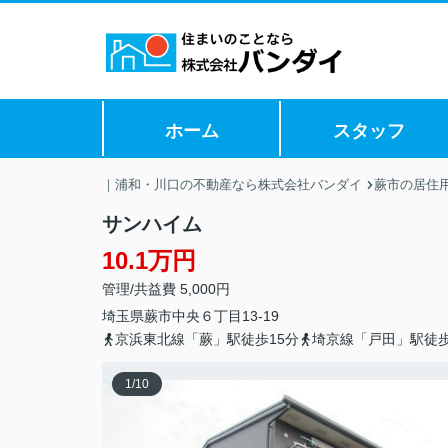
ホーム
スタッフ
｜浦和・川口の不動産なら株式会社バンダイ
蕨市の居住
サンハイム
10.1万円
管理/共益費 5,000円
埼玉県
蕨市
中央
６丁目13-19
京浜東北線「蕨」駅徒歩15分
埼京線「戸田」駅徒歩
1
/
10