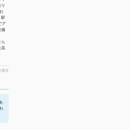
造り
お
。駅
でア
設備
。
なら
は高
ま
の見方
あ
れ