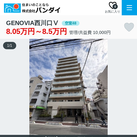
0
お気に入り
GENOVIA西川口Ⅴ
空室48
8.05万円～8.5万円
管理/共益費 10,000円
1
/
1