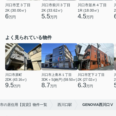
川口市前川３丁目
川口市芝３丁目
川口市並木４丁目
2K (33.62㎡)
2
2K (30.00㎡)
1R (18.00㎡)
5.5
6
4.5
万円
万円
万円
よく見られている物件
川口市原町
川口市上青木１丁目
川口市芝下２丁目
2DK (43.16㎡)
3DK＋S(納戸) (59.50㎡)
2K (27.02㎡)
2
9.5
8.7
6.3
万円
万円
万円
市の居住用【賃貸】物件一覧
西川口駅
GENOVIA西川口Ⅴ