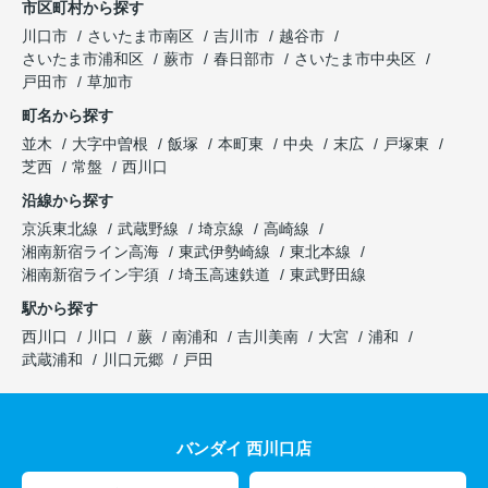
市区町村から探す
川口市
さいたま市南区
吉川市
越谷市
さいたま市浦和区
蕨市
春日部市
さいたま市中央区
戸田市
草加市
町名から探す
並木
大字中曽根
飯塚
本町東
中央
末広
戸塚東
芝西
常盤
西川口
沿線から探す
京浜東北線
武蔵野線
埼京線
高崎線
湘南新宿ライン高海
東武伊勢崎線
東北本線
湘南新宿ライン宇須
埼玉高速鉄道
東武野田線
駅から探す
西川口
川口
蕨
南浦和
吉川美南
大宮
浦和
武蔵浦和
川口元郷
戸田
バンダイ 西川口店