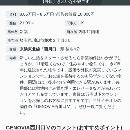
【外観】きれいな外観です
8.05万円～8.5万円 管理/共益費 10,000円
賃料
21.09㎡
1K
面積
間取り
新築
2階/11階建
築年数
所在階
埼玉県
川口市
並木
３丁目8-5
所在地
京浜東北線
「
西川口
」駅 徒歩4分
交通
新しい生活をスタートさせるなら新築物件はいかがでし
備考
ょうか。11階建てなので、住みやすい物件です。令和8
年に建設された物件です。設備や外観が充実しているマ
ンションです。お友達を招待するのも恥ずかしくない物
件。周辺には、徒歩4分で利用できる駅があります。共
用部には敷地内ごみ置き場・エレベータなどが備わって
おりとても充実しています。家賃10万円以下のマンシ
ョンをお探しのお客様におすすめです。当社イチオシの
物件の「GENOVIA西川口Ⅴ」。ぜひ一度ご覧くださ
い。
GENOVIA西川口Ⅴのコメント(おすすめポイント)