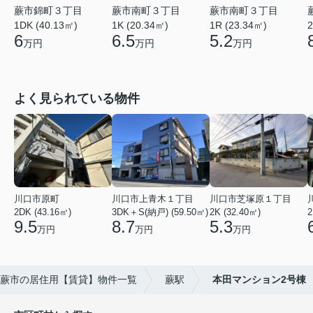
蕨市南町３丁目
蕨市錦町３丁目
蕨市南町３丁目
1R (23.34㎡)
1DK (40.13㎡)
1K (20.34㎡)
2
5.2
6
6.5
万円
万円
万円
よく見られている物件
川口市原町
川口市上青木１丁目
川口市芝塚原１丁目
2DK (43.16㎡)
3DK＋S(納戸) (59.50㎡)
2K (32.40㎡)
2
9.5
8.7
5.3
万円
万円
万円
蕨市の居住用【賃貸】物件一覧
蕨駅
本田マンション2号棟