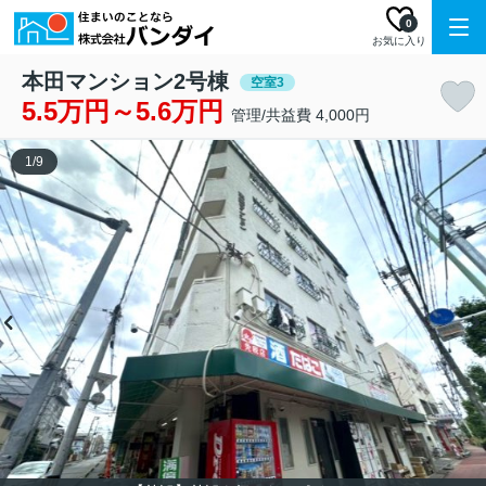
0
お気に入り
本田マンション2号棟
空室3
5.5万円～5.6万円
管理/共益費 4,000円
1
/
9