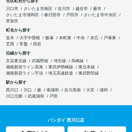
市区町村から探す
川口市
さいたま市南区
吉川市
越谷市
蕨市
さいたま市浦和区
春日部市
戸田市
さいたま市中央区
草加市
町名から探す
並木
大字中曽根
飯塚
本町東
中央
末広
戸塚東
芝西
常盤
四谷
沿線から探す
京浜東北線
武蔵野線
埼京線
高崎線
湘南新宿ライン高海
東武伊勢崎線
東北本線
湘南新宿ライン宇須
埼玉高速鉄道
東武野田線
駅から探す
西川口
川口
蕨
南浦和
吉川美南
大宮
浦和
川口元郷
武蔵浦和
戸田
バンダイ 西川口店