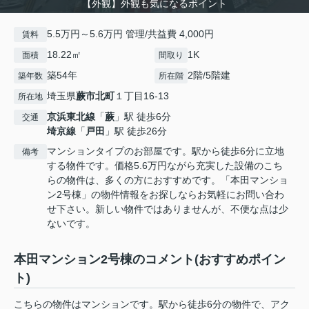
【外観】外観も気になるポイント
5.5万円～5.6万円 管理/共益費 4,000円
賃料
18.22㎡
1K
面積
間取り
築54年
2階/5階建
築年数
所在階
埼玉県
蕨市
北町
１丁目16-13
所在地
京浜東北線
「
蕨
」駅 徒歩6分
交通
埼京線
「
戸田
」駅 徒歩26分
マンションタイプのお部屋です。駅から徒歩6分に立地
備考
する物件です。価格5.6万円ながら充実した設備のこち
らの物件は、多くの方におすすめです。「本田マンショ
ン2号棟」の物件情報をお探しならお気軽にお問い合わ
せ下さい。新しい物件ではありませんが、不便な点は少
ないです。
本田マンション2号棟のコメント(おすすめポイン
ト)
こちらの物件はマンションです。駅から徒歩6分の物件で、アク