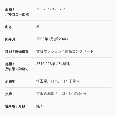
72.32㎡ / 12.92㎡
面積 /
バルコニー面積
西
向き
2006年1月(築20年)
築年月
賃貸マンション / 鉄筋コンクリート
種別 / 建物構造
2610 / 26階 / 34階建
部屋 /
所在階 / 階建て
埼玉県
川口市
川口
１丁目1-3
所在地
京浜東北線
「
川口
」駅 徒歩4分
交通
無 / -
駐車場 / 月額