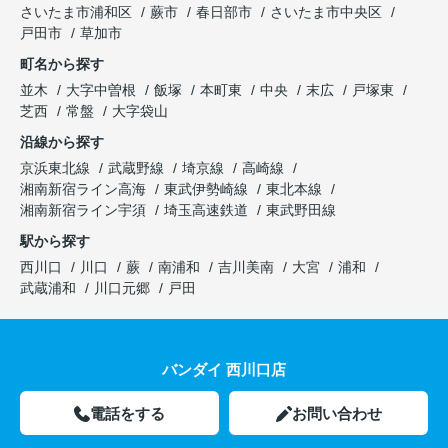
さいたま市浦和区
蕨市
春日部市
さいたま市中央区
戸田市
草加市
町名から探す
並木
大字中曽根
飯塚
本町東
中央
末広
戸塚東
芝西
常盤
大字袋山
沿線から探す
京浜東北線
武蔵野線
埼京線
高崎線
湘南新宿ライン高海
東武伊勢崎線
東北本線
湘南新宿ライン宇須
埼玉高速鉄道
東武野田線
駅から探す
西川口
川口
蕨
南浦和
吉川美南
大宮
浦和
武蔵浦和
川口元郷
戸田
バンダイ 西川口店
電話をする
お問い合わせ