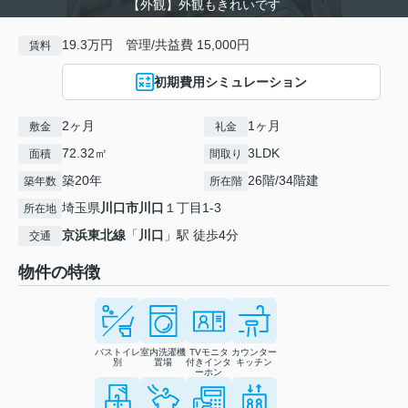
【外観】外観もきれいです
19.3万円 管理/共益費 15,000円
賃料
初期費用シミュレーション
2ヶ月
1ヶ月
敷金
礼金
72.32㎡
3LDK
面積
間取り
築20年
26階/34階建
築年数
所在階
埼玉県
川口市
川口
１丁目1-3
所在地
京浜東北線
「
川口
」駅 徒歩4分
交通
物件の特徴
バストイレ
室内洗濯機
TVモニタ
カウンター
別
置場
付きインタ
キッチン
ーホン