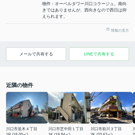
物件：オーベルタワー川口コラージュ。南向
きではありませんが、西向きなので西日は抑
えられます。
情報の見方
メールで共有する
LINEで共有する
近隣の物件
川口市前川３丁目
川口市並木４丁目
川口市芝中田１丁目
2K (33.62㎡)
2
1R (18.00㎡)
1K (19.84㎡)