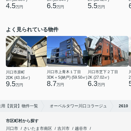
5.5
4.5
6.5
万円
万円
万円
よく見られている物件
川口市芝下２丁目
川口市上青木１丁目
川口市原町
2K (27.02㎡)
3DK＋S(納戸) (59.50㎡)
2
2DK (43.16㎡)
6.3
8.7
9.5
万円
万円
万円
住用【賃貸】物件一覧
オーベルタワー川口コラージュ
2610
市区町村から探す
川口市
さいたま市南区
吉川市
越谷市