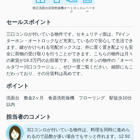
独立洗面台
浴室乾燥機
オートロッ
エレベータ
ク
ー
セールスポイント
三口コンロが付いている物件です。セキュリティ面は、TVイン
ターホン・オートロックなど充実しているので安心して生活でき
ます。鍵がかけられる宅配ボックスは、外に置く置き配よりも安
全に荷物の受け取りを行うことができます。こちらの物件は月々
の家賃が19.3万円のお部屋です。当社イチオシの物件の「オーベ
ルタワー川口コラージュ」。ぜひ一度ご覧ください。細部にもこ
だわっており、その分賃料は高めです。
ポイント
洗面台
敷金2ヶ月
食器洗乾燥機
フローリング
駅徒歩10分
以内
担当者のコメント
3口コンロが付いている物件は、料理を同時に進めら
れるので品数が多い場合でもサッと作れます。12.92