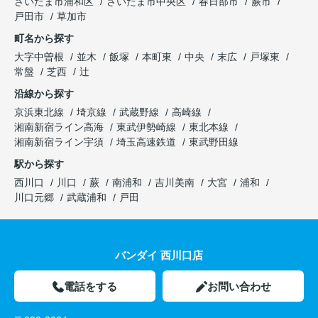
さいたま市浦和区
さいたま市中央区
春日部市
蕨市
戸田市
草加市
町名から探す
大字中曽根
並木
飯塚
本町東
中央
末広
戸塚東
常盤
芝西
辻
沿線から探す
京浜東北線
埼京線
武蔵野線
高崎線
湘南新宿ライン高海
東武伊勢崎線
東北本線
湘南新宿ライン宇須
埼玉高速鉄道
東武野田線
駅から探す
西川口
川口
蕨
南浦和
吉川美南
大宮
浦和
川口元郷
武蔵浦和
戸田
バンダイ 西川口店
電話をする
お問い合わせ