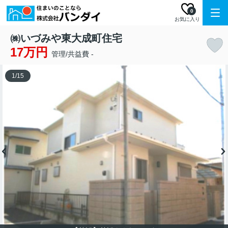
0
お気に入り
㈱いづみや東大成町住宅
17万円
管理/共益費 -
1
/
15