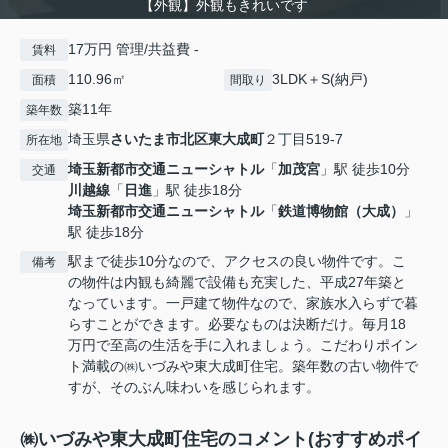
【外観】外観もきれいです
17万円 管理/共益費 -
賃料
110.96㎡
3LDK＋S(納戸)
面積
間取り
築11年
築年数
埼玉県
さいたま市北区
東大成町
２丁目519-7
所在地
埼玉新都市交通ニューシャトル
「
加茂宮
」駅 徒歩10分
交通
川越線
「
日進
」駅 徒歩18分
埼玉新都市交通ニューシャトル
「
鉄道博物館（大成）
」
駅 徒歩18分
駅まで徒歩10分なので、アクセスの良い物件です。こ
備考
の物件は内観も綺麗で設備も充実した、平成27年築と
なっています。一戸建て物件なので、家族水入らずで暮
らすことができます。必要なものは決断だけ。毎月18
万円で至高の生活を手に入れましょう。こだわりポイン
ト満載の㈱いづみや東大成町住宅。築年数の古い物件で
すが、そのぶん味わいを感じられます。
㈱いづみや東大成町住宅のコメント(おすすめポイ