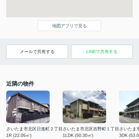
地図アプリで見る
メールで共有する
LINEで共有する
近隣の物件
さいたま市北区日進町２丁目
さいたま市北区吉野町１丁目
さいたま
1R (22.05㎡)
1LDK (50.30㎡)
3DK (53.