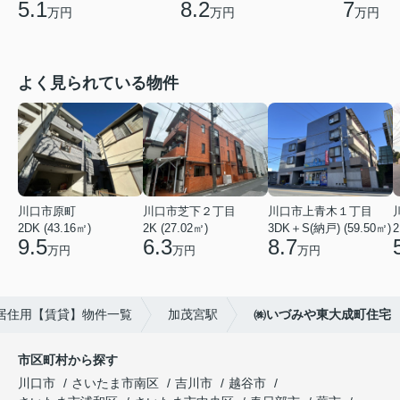
5.1
8.2
7
万円
万円
万円
よく見られている物件
川口市原町
川口市芝下２丁目
川口市上青木１丁目
2DK (43.16㎡)
2K (27.02㎡)
3DK＋S(納戸) (59.50㎡)
2
9.5
6.3
8.7
万円
万円
万円
居住用【賃貸】物件一覧
加茂宮駅
㈱いづみや東大成町住宅
市区町村から探す
川口市
さいたま市南区
吉川市
越谷市