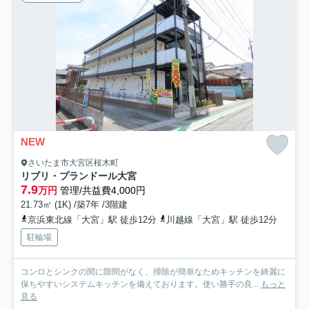
NEW
さいたま市大宮区桜木町
リブリ・プランドール大宮
7.9
万円
管理/共益費4,000円
21.73㎡ (1K) /築7年 /3階建
京浜東北線「大宮」駅 徒歩12分
川越線「大宮」駅 徒歩12分
駐輪場
コンロとシンクの間に隙間がなく、掃除が簡単なためキッチンを綺麗に
保ちやすいシステムキッチンを備えております。使い勝手の良...
もっと
見る