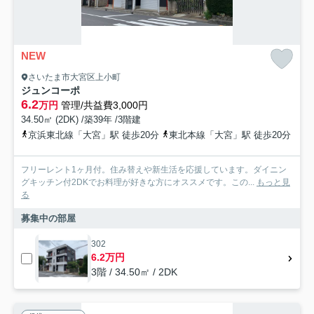
NEW
さいたま市大宮区上小町
ジュンコーポ
6.2
万円
管理/共益費3,000円
34.50㎡ (2DK) /築39年 /3階建
京浜東北線「大宮」駅 徒歩20分
東北本線「大宮」駅 徒歩20分
フリーレント1ヶ月付。住み替えや新生活を応援しています。ダイニン
グキッチン付2DKでお料理が好きな方にオススメです。この...
もっと見
る
募集中の部屋
302
6.2万円
3階 / 34.50㎡ / 2DK