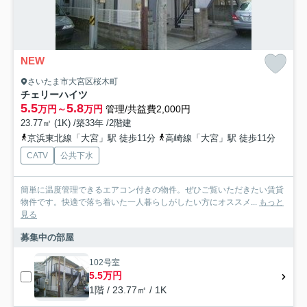
NEW
さいたま市大宮区桜木町
チェリーハイツ
5.5
5.8
万円～
万円
管理/共益費2,000円
23.77㎡ (1K) /築33年 /2階建
京浜東北線「大宮」駅 徒歩11分
高崎線「大宮」駅 徒歩11分
CATV
公共下水
簡単に温度管理できるエアコン付きの物件。ぜひご覧いただきたい賃貸
物件です。快適で落ち着いた一人暮らしがしたい方にオススメ...
もっと
見る
募集中の部屋
102号室
5.5万円
1階 / 23.77㎡ / 1K