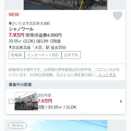
NEW
さいたま市北区東大成町
シャノワール
7.9
万円
管理/共益費4,000円
33.05㎡ (1LDK) /築13年 /2階建
京浜東北線「大宮」駅 徒歩20分
駐輪場
インターネット対応
公共下水
駐輪場付き物件です。お部屋の専有面積は33.05平米。二口コンロが付
いています。1LDKは部屋数、広さともに満足度の高い...
もっと見る
募集中の部屋
201号室
7.9万円
2階 / 33.05㎡ / 1LDK
アパート