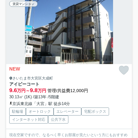
賃貸マンション
NEW
さいたま市大宮区大成町
アイビーコート
9.6
9.8
万円～
万円
管理/共益費12,000円
30.13㎡ (1K) /築13年 /5階建
京浜東北線「大宮」駅 徒歩14分
駐輪場
オートロック
エレベーター
宅配ボックス
インターネット対応
公共下水
現在空家ですので、なるべく早くお部屋が見たいという方にもおすすめ