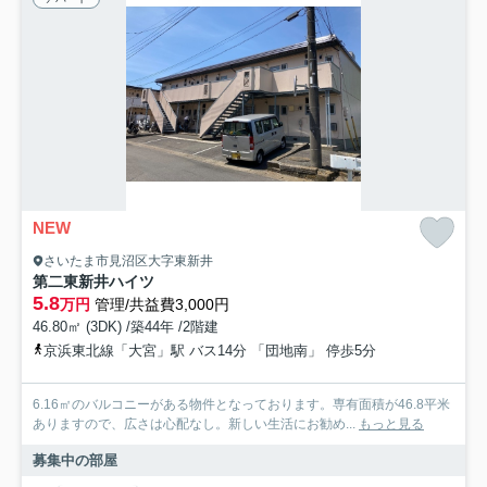
NEW
さいたま市見沼区大字東新井
第二東新井ハイツ
5.8
万円
管理/共益費3,000円
46.80㎡ (3DK) /築44年 /2階建
京浜東北線「大宮」駅 バス14分 「団地南」 停歩5分
6.16㎡のバルコニーがある物件となっております。専有面積が46.8平米
ありますので、広さは心配なし。新しい生活にお勧め...
もっと見る
募集中の部屋