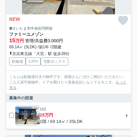
NEW
さいたま市中央区円阿弥
ファミーユメゾン
15
万円
管理/共益費3,000円
69.14㎡ (3LDK) /築1年 /2階建
京浜東北線「大宮」駅 徒歩28分
駐輪場
CATV
宅配ボックス
こちらは駐輪場付きの物件です。新婚さんにぜひご検討いただきたい、
二人入居可能物件。ドアを開けたり直接会話しなくてもモニタ...
もっと
見る
募集中の部屋
102
15万円
1階 / 69.14㎡ / 3SLDK