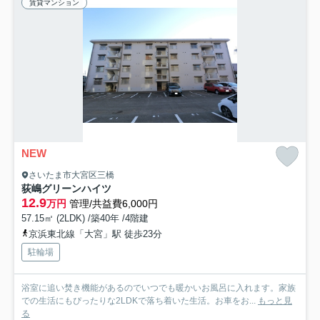
賃貸マンション
NEW
さいたま市大宮区三橋
荻嶋グリーンハイツ
12.9
万円
管理/共益費6,000円
57.15㎡ (2LDK) /築40年 /4階建
京浜東北線「大宮」駅 徒歩23分
駐輪場
浴室に追い焚き機能があるのでいつでも暖かいお風呂に入れます。家族
での生活にもぴったりな2LDKで落ち着いた生活。お車をお...
もっと見
る