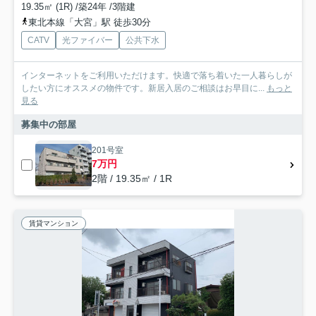
19.35㎡ (1R) /築24年 /3階建
東北本線「大宮」駅 徒歩30分
CATV
光ファイバー
公共下水
インターネットをご利用いただけます。快適で落ち着いた一人暮らしが
したい方にオススメの物件です。新居入居のご相談はお早目に...
もっと
見る
募集中の部屋
201号室
7万円
2階 / 19.35㎡ / 1R
賃貸マンション