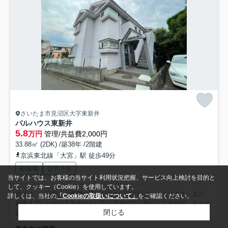
さいたま市見沼区大字東新井
パルハウス東新井
5.8
万円
管理/共益費2,000円
33.88㎡ (2DK) /築38年 /2階建
京浜東北線「大宮」駅 徒歩49分
駐輪場
公共下水
当サイトでは、お客様の当サイト利用状況把握、サービス向上検討を目的と
して、クッキー（Cookie）を使用しています。
当社は、お客様のご希望に適した住まいのご紹介をいたします。また、
詳しくは、当社の
「Cookieの取扱いについて」
をご確認ください。
最後までしっかりとサポートいたしますのでご安心してお任せ...
もっと
閉じる
見る