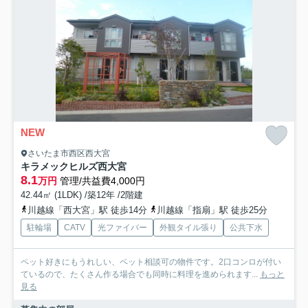
NEW
さいたま市西区西大宮
キラメックヒルズ西大宮
8.1
万円
管理/共益費4,000円
42.44㎡ (1LDK) /築12年 /2階建
川越線「西大宮」駅 徒歩14分
川越線「指扇」駅 徒歩25分
駐輪場
CATV
光ファイバー
外観タイル張り
公共下水
ペット好きにもうれしい、ペット相談可の物件です。2口コンロが付い
ているので、たくさん作る場合でも同時に料理を進められます...
もっと
見る