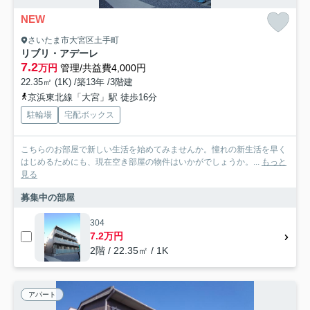
NEW
さいたま市大宮区土手町
リブリ・アデーレ
7.2
万円
管理/共益費4,000円
22.35㎡ (1K) /築13年 /3階建
京浜東北線「大宮」駅 徒歩16分
駐輪場
宅配ボックス
こちらのお部屋で新しい生活を始めてみませんか。憧れの新生活を早く
はじめるためにも、現在空き部屋の物件はいかがでしょうか。...
もっと
見る
募集中の部屋
304
7.2万円
2階 / 22.35㎡ / 1K
アパート