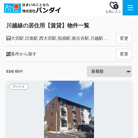
0
お気に入り
川越線の居住用【賃貸】物件一覧
大宮駅,日進駅,西大宮駅,指扇駅,南古谷駅,川越駅,西川越駅,的場駅,笠幡駅,武蔵高萩駅,高麗川駅
変更
条件から探す
変更
53
棟
65
件
アパート