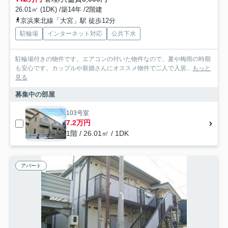
26.01㎡ (1DK) /築14年 /2階建
京浜東北線「大宮」駅 徒歩12分
駐輪場
インターネット対応
公共下水
駐輪場付きの物件です。エアコンの付いた物件なので、夏や梅雨の時期
も安心です。カップルや新婚さんにオススメ物件で二人で入居...
もっと
見る
募集中の部屋
103号室
7.2万円
1階 / 26.01㎡ / 1DK
アパート