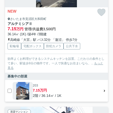
NEW
さいたま市見沼区大和田町
アルテミシアⅡ
7.15
万円
管理/共益費3,500円
36.14㎡ (1K) /築4年 /3階建
高崎線「大宮」駅 バス32分 「蓮沼」 停歩7分
駐輪場
宅配ボックス
防犯カメラ
公共下水
効率よくお料理ができるシステムキッチンを設置。こだわりの条件とし
て多い、駅徒歩9分の物件です。一人で快適なお住まいなら、...
もっと
見る
募集中の部屋
203
7.15万円
2階 / 36.14㎡ / 1K
賃貸マンション