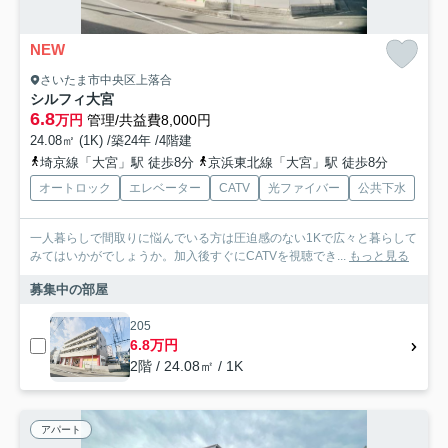
NEW
さいたま市中央区上落合
シルフィ大宮
6.8
万円
管理/共益費8,000円
24.08㎡ (1K) /築24年 /4階建
埼京線「大宮」駅 徒歩8分
京浜東北線「大宮」駅 徒歩8分
オートロック
エレベーター
CATV
光ファイバー
公共下水
一人暮らしで間取りに悩んでいる方は圧迫感のない1Kで広々と暮らして
みてはいかがでしょうか。加入後すぐにCATVを視聴でき...
もっと見る
募集中の部屋
205
6.8万円
2階 / 24.08㎡ / 1K
アパート