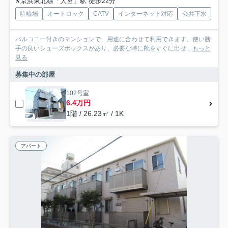
京浜東北線「大宮」駅 徒歩22分
駐輪場
オートロック
CATV
インターネット対応
公共下水
バルコニー付きのマンションで、用途に合わせて利用できます。使い勝
手の良いシューズボックスがあり、必要な時に靴をすぐに出せ...
もっと
見る
募集中の部屋
102号室
6.4万円
1階 / 26.23㎡ / 1K
アパート