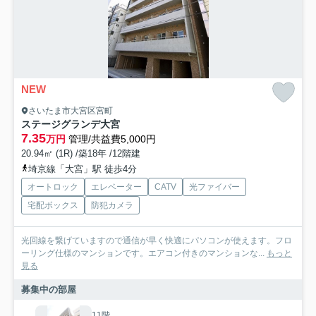
NEW
さいたま市大宮区宮町
ステージグランデ大宮
7.35
万円
管理/共益費5,000円
20.94㎡ (1R) /築18年 /12階建
埼京線「大宮」駅 徒歩4分
オートロック
エレベーター
CATV
光ファイバー
宅配ボックス
防犯カメラ
光回線を繋げていますので通信が早く快適にパソコンが使えます。フロ
ーリング仕様のマンションです。エアコン付きのマンションな...
もっと
見る
募集中の部屋
11階