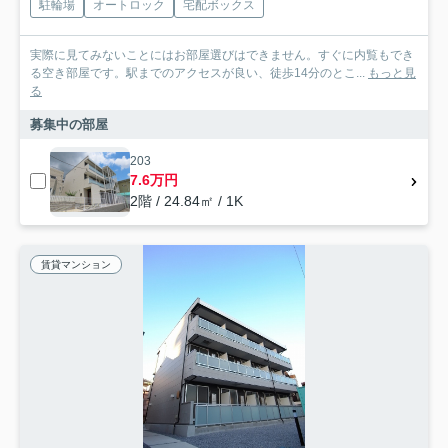
駐輪場
オートロック
宅配ボックス
実際に見てみないことにはお部屋選びはできません。すぐに内覧もでき
る空き部屋です。駅までのアクセスが良い、徒歩14分のとこ...
もっと見
る
募集中の部屋
203
7.6万円
2階 / 24.84㎡ / 1K
賃貸マンション