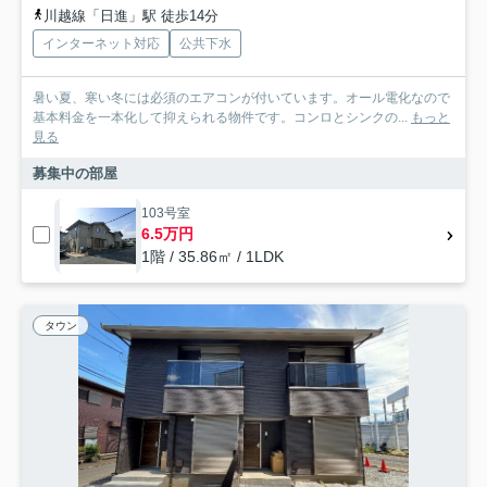
川越線「日進」駅 徒歩14分
インターネット対応
公共下水
暑い夏、寒い冬には必須のエアコンが付いています。オール電化なので
基本料金を一本化して抑えられる物件です。コンロとシンクの...
もっと
見る
募集中の部屋
103号室
6.5万円
1階 / 35.86㎡ / 1LDK
タウン