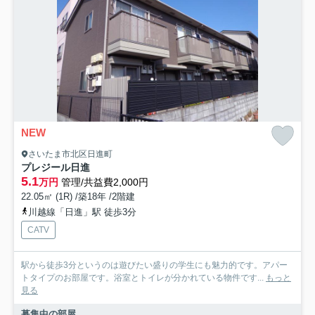
NEW
さいたま市北区日進町
プレジール日進
5.1
万円
管理/共益費2,000円
22.05㎡ (1R) /築18年 /2階建
川越線「日進」駅 徒歩3分
CATV
駅から徒歩3分というのは遊びたい盛りの学生にも魅力的です。アパー
トタイプのお部屋です。浴室とトイレが分かれている物件です...
もっと
見る
募集中の部屋