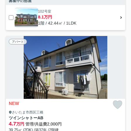
募集中の部屋
102号室
8.1万円
1階 / 42.44㎡ / 1LDK
アパート
NEW
さいたま市西区三橋
ツインシャトーAB
4.7
万円
管理/共益費2,000円
39.75㎡ (2DK) /築37年 /2階建