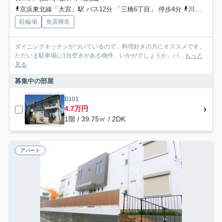
京浜東北線「大宮」駅 バス12分 「三橋6丁目」 停歩4分
川越線「西大宮」駅 徒歩19分
駐輪場
免震構造
ダイニングキッチンがついているので、料理好きの方にオススメです。
ただいま駐車場に1台空きがある物件、いかがでしょうか。バ...
もっと
見る
募集中の部屋
B101
4.7万円
1階 / 39.75㎡ / 2DK
アパート