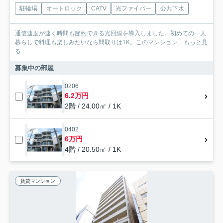
駐輪場
オートロック
CATV
光ファイバー
公共下水
通信速度が速く時間も節約できる光回線を導入しました。初めての一人
暮らしで料理も楽しみたいなら間取りは1K。このマンション...
もっと見
る
募集中の部屋
0206
6.2万円
2階 / 24.00㎡ / 1K
0402
6万円
4階 / 20.50㎡ / 1K
賃貸マンション