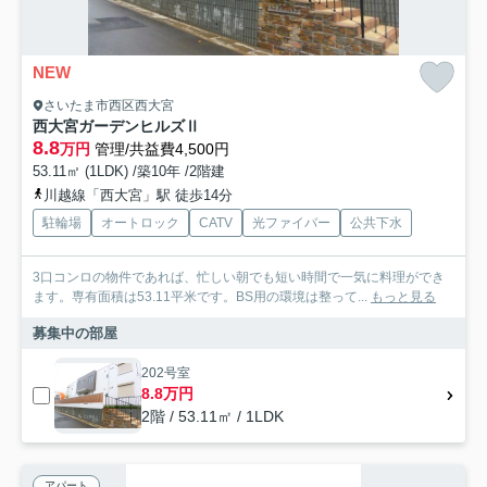
NEW
さいたま市西区西大宮
西大宮ガーデンヒルズⅡ
8.8
万円
管理/共益費4,500円
53.11㎡ (1LDK) /築10年 /2階建
川越線「西大宮」駅 徒歩14分
駐輪場
オートロック
CATV
光ファイバー
公共下水
3口コンロの物件であれば、忙しい朝でも短い時間で一気に料理ができ
ます。専有面積は53.11平米です。BS用の環境は整って...
もっと見る
募集中の部屋
202号室
8.8万円
2階 / 53.11㎡ / 1LDK
アパート