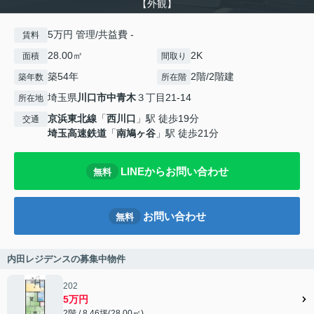
【外観】
5万円 管理/共益費 -
賃料
28.00㎡
2K
面積
間取り
築54年
2階/2階建
築年数
所在階
埼玉県
川口市
中青木
３丁目21-14
所在地
京浜東北線
「
西川口
」駅 徒歩19分
交通
埼玉高速鉄道
「
南鳩ヶ谷
」駅 徒歩21分
LINEからお問い合わせ
無料
お問い合わせ
無料
内田レジデンスの募集中物件
202
5万円
2階 / 8.46坪(28.00㎡)