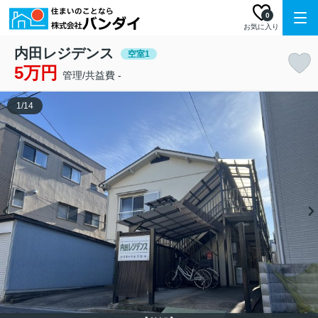
0
お気に入り
内田レジデンス
空室1
5万円
管理/共益費 -
1
/
14