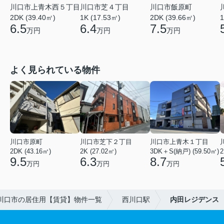
川口市上青木西５丁目
川口市芝４丁目
川口市飯原町
2DK (39.40㎡)
1K (17.53㎡)
2DK (39.66㎡)
1
6.5
6.4
7.5
万円
万円
万円
よく見られている物件
川口市原町
川口市芝下２丁目
川口市上青木１丁目
2DK (43.16㎡)
2K (27.02㎡)
3DK＋S(納戸) (59.50㎡)
2
9.5
6.3
8.7
万円
万円
万円
川口市の居住用【賃貸】物件一覧
西川口駅
内田レジデンス