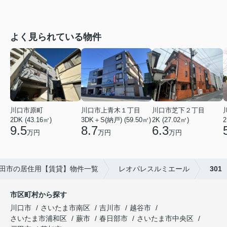
よく見られている物件
川口市芝下２丁目
川口市上青木１丁目
川口市原町
2K (27.02㎡)
3DK＋S(納戸) (59.50㎡)
2
2DK (43.16㎡)
6.3
8.7
9.5
万円
万円
万円
田市の居住用【賃貸】物件一覧
レオパレスルミエール
301
市区町村から探す
川口市
さいたま市南区
吉川市
越谷市
さいたま市浦和区
蕨市
春日部市
さいたま市中央区