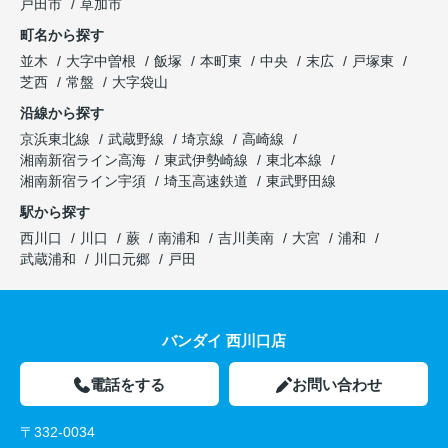
戸田市
草加市
町名から探す
並木
大字中曽根
飯塚
本町東
中央
末広
戸塚東
芝西
常盤
大字袋山
沿線から探す
京浜東北線
武蔵野線
埼京線
高崎線
湘南新宿ライン高海
東武伊勢崎線
東北本線
湘南新宿ライン宇須
埼玉高速鉄道
東武野田線
駅から探す
西川口
川口
蕨
南浦和
吉川美南
大宮
浦和
武蔵浦和
川口元郷
戸田
バンダイ 西川口店
電話をする
お問い合わせ
〒332-0034