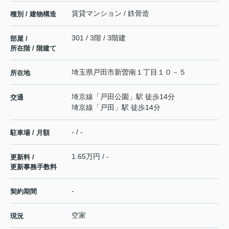
賃貸マンション / 鉄骨造
種別 / 建物構造
301 / 3階 / 3階建
部屋 /
所在階 / 階建て
埼玉県
戸田市
新曽南
１丁目１０－５
所在地
埼京線
「
戸田公園
」駅 徒歩14分
交通
埼京線
「
戸田
」駅 徒歩14分
- / -
駐車場 / 月額
1.65万円 / -
更新料 /
更新事務手数料
-
契約期間
空家
現況