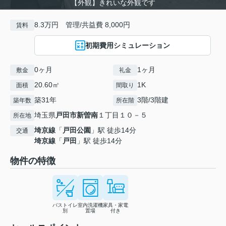
【外観】きれいな外観です
8.3万円 管理/共益費 8,000円
賃料
初期費用シミュレーション
0ヶ月
1ヶ月
敷金
礼金
20.60㎡
1K
面積
間取り
築31年
3階/3階建
築年数
所在階
埼玉県
戸田市
新曽南
１丁目１０－５
所在地
埼京線
「
戸田公園
」駅 徒歩14分
交通
埼京線
「
戸田
」駅 徒歩14分
物件の特徴
バストイレ
室内洗濯機
家具・家電
別
置場
付き