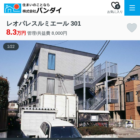
0
お気に入り
レオパレスルミエール 301
8.3
万円
管理/共益費 8,000円
1
/
22