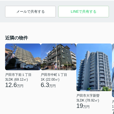
メールで共有する
LINEで共有する
近隣の物件
戸田市下前１丁目
戸田市中町１丁目
3LDK (69.12㎡)
1K (22.00㎡)
12.6
6.3
万円
万円
戸田市大字新曽
3LDK (78.92㎡)
19
1
万円