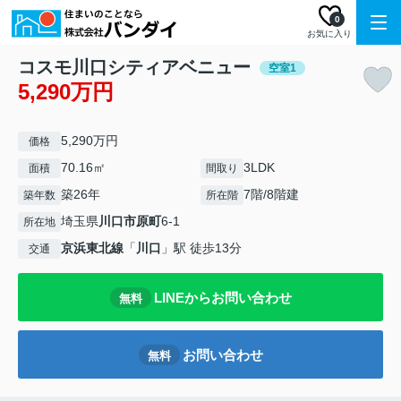
0
お気に入り
コスモ川口シティアベニュー
空室1
5,290万円
5,290万円
価格
70.16㎡
3LDK
面積
間取り
築26年
7階/8階建
築年数
所在階
埼玉県
川口市
原町
6-1
所在地
京浜東北線
「
川口
」駅 徒歩13分
交通
LINEからお問い合わせ
無料
お問い合わせ
無料