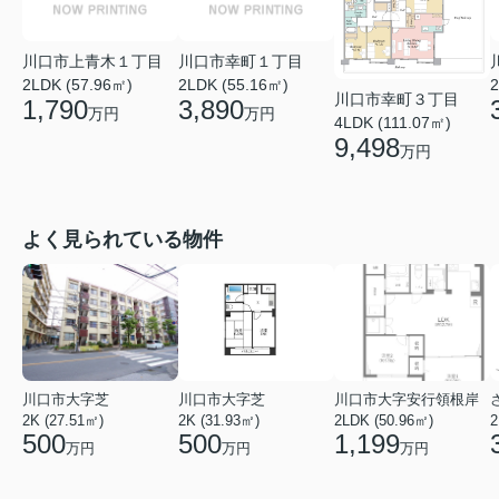
川口市上青木１丁目
川口市幸町１丁目
2LDK (57.96㎡)
2LDK (55.16㎡)
2
川口市幸町３丁目
1,790
3,890
万円
万円
4LDK (111.07㎡)
9,498
万円
よく見られている物件
川口市大字芝
川口市大字芝
川口市大字安行領根岸
2K (27.51㎡)
2K (31.93㎡)
2LDK (50.96㎡)
2
500
500
1,199
万円
万円
万円