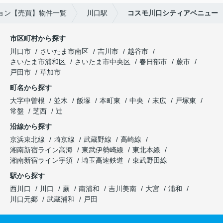
ョン【売買】物件一覧
川口駅
コスモ川口シティアベニュー
市区町村から探す
川口市
さいたま市南区
吉川市
越谷市
さいたま市浦和区
さいたま市中央区
春日部市
蕨市
戸田市
草加市
町名から探す
大字中曽根
並木
飯塚
本町東
中央
末広
戸塚東
常盤
芝西
辻
沿線から探す
京浜東北線
埼京線
武蔵野線
高崎線
湘南新宿ライン高海
東武伊勢崎線
東北本線
湘南新宿ライン宇須
埼玉高速鉄道
東武野田線
駅から探す
西川口
川口
蕨
南浦和
吉川美南
大宮
浦和
川口元郷
武蔵浦和
戸田