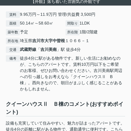
【外観】落ち着いた雰囲気の外観です
9.95万円～11.9万円 管理/共益費 3,500円
賃料
50.14㎡～58.60㎡
1LDK
面積
間取り
予定
1階/2階建
築年数
所在階
埼玉県
吉川市
大字中曽根
１０６６－１
所在地
武蔵野線
「
吉川美南
」駅 徒歩4分
交通
徒歩4分に駅がある物件です。新しい生活にお勧めなの
備考
が、こちらのアパートです。賃料10万円以下をご希望
のお客様、ぜひお問い合わせください。吉川美南駅周辺
への引っ越しをお考えなら「クイーンハウスⅡ B
棟」。西向きなので、朝日がまぶしく感じることがある
かもしれません。
クイーンハウスⅡ Ｂ棟のコメント(おすすめポイ
ント)
設備も充実していて住みやすい、魅力が詰まったアパートです。
徒歩4分の距離に駅がある物件で、通勤通学に便利です。こちら