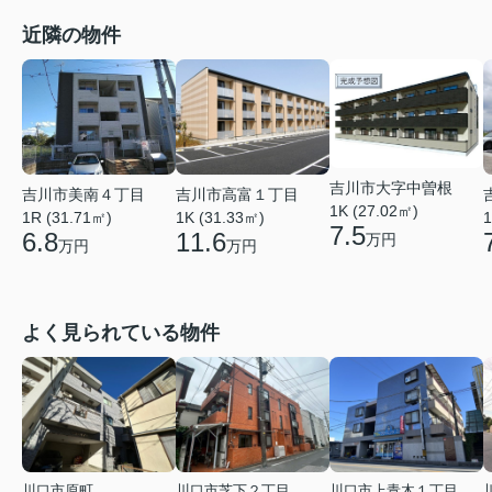
近隣の物件
吉川市大字中曽根
吉川市美南４丁目
吉川市高富１丁目
1K (27.02㎡)
1R (31.71㎡)
1K (31.33㎡)
1
7.5
6.8
11.6
万円
万円
万円
よく見られている物件
川口市原町
川口市芝下２丁目
川口市上青木１丁目