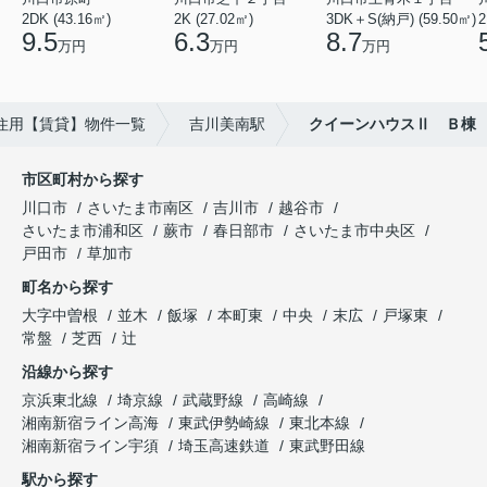
2DK (43.16㎡)
2K (27.02㎡)
3DK＋S(納戸) (59.50㎡)
2
9.5
6.3
8.7
万円
万円
万円
住用【賃貸】物件一覧
吉川美南駅
クイーンハウスⅡ Ｂ棟
市区町村から探す
川口市
さいたま市南区
吉川市
越谷市
さいたま市浦和区
蕨市
春日部市
さいたま市中央区
戸田市
草加市
町名から探す
大字中曽根
並木
飯塚
本町東
中央
末広
戸塚東
常盤
芝西
辻
沿線から探す
京浜東北線
埼京線
武蔵野線
高崎線
湘南新宿ライン高海
東武伊勢崎線
東北本線
湘南新宿ライン宇須
埼玉高速鉄道
東武野田線
駅から探す