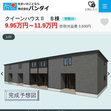
0
お気に入り
クイーンハウスⅡ Ｂ棟
空室10
9.95万円～11.9万円
管理/共益費 3,500円
1
/
20