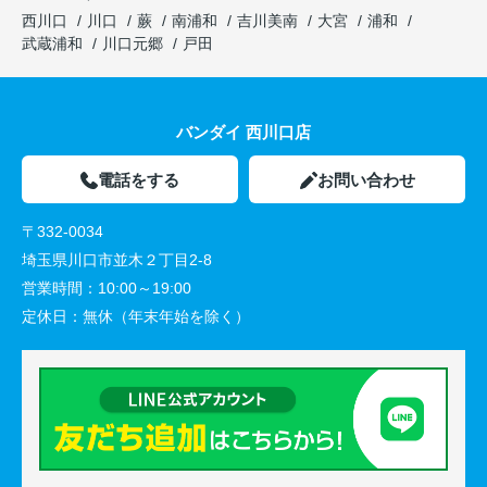
西川口
川口
蕨
南浦和
吉川美南
大宮
浦和
武蔵浦和
川口元郷
戸田
バンダイ 西川口店
電話をする
お問い合わせ
〒332-0034
埼玉県川口市並木２丁目2-8
営業時間：
10:00～19:00
定休日：
無休（年末年始を除く）