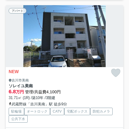
アパート
NEW
吉川市美南
ソレイユ美南
6.8
万円
管理/共益費4,100円
31.71㎡ (1R) /築10年 /3階建
武蔵野線「吉川美南」駅 徒歩9分
駐輪場
オートロック
CATV
宅配ボックス
防犯カメラ
公共下水