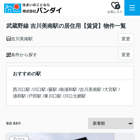
0
お気に入り
武蔵野線 吉川美南駅の居住用【賃貸】物件一覧
吉川美南駅
変更
条件から探す
変更
おすすめの駅
西川口駅
/
川口駅
/
蕨駅
/
南浦和駅
/
吉川美南駅
/
大宮駅
/
浦和駅
/
戸田駅
/
東川口駅
/
川口元郷駅
8
棟
84
件
アパート