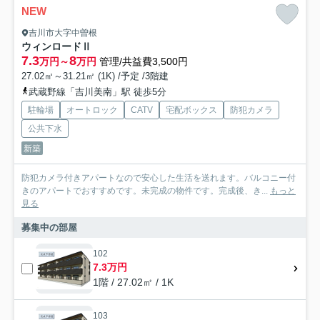
NEW
吉川市大字中曽根
ウィンロードⅡ
7.3
8
万円～
万円
管理/共益費3,500円
27.02㎡～31.21㎡ (1K) /予定 /3階建
武蔵野線「吉川美南」駅 徒歩5分
駐輪場
オートロック
CATV
宅配ボックス
防犯カメラ
公共下水
新築
防犯カメラ付きアパートなので安心した生活を送れます。バルコニー付
きのアパートでおすすめです。未完成の物件です。完成後、き...
もっと
見る
募集中の部屋
102
7.3万円
1階 / 27.02㎡ / 1K
103