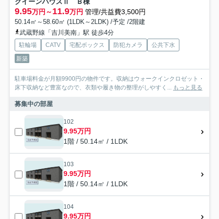
クイーンハウスⅡ Ｂ棟
9.95
11.9
万円～
万円
管理/共益費3,500円
50.14㎡～58.60㎡ (1LDK～2LDK) /予定 /2階建
武蔵野線「吉川美南」駅 徒歩4分
駐輪場
CATV
宅配ボックス
防犯カメラ
公共下水
新築
駐車場料金が月額9900円の物件です。収納はウォークインクロゼット・
床下収納など豊富なので、衣類や履き物の整理がしやすく...
もっと見る
募集中の部屋
102
9.95万円
1階 / 50.14㎡ / 1LDK
103
9.95万円
1階 / 50.14㎡ / 1LDK
104
9.95万円