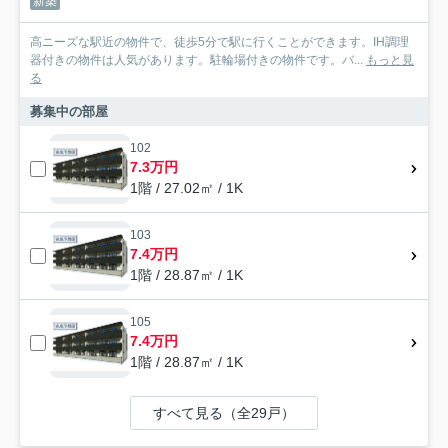
新築
高ニーズな駅近の物件で、徒歩5分で駅に行くことができます。IH調理
器付きの物件は人気があります。駐輪場付きの物件です。バ...
もっと見
る
募集中の部屋
102
7.3万円
1階 / 27.02㎡ / 1K
103
7.4万円
1階 / 28.87㎡ / 1K
105
7.4万円
1階 / 28.87㎡ / 1K
すべて見る（全29戸）