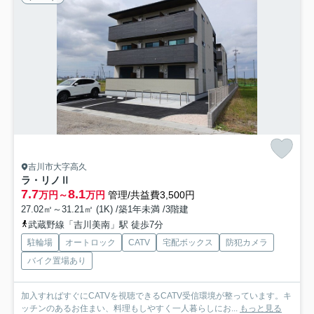
吉川市大字高久
ラ・リノⅡ
7.7
8.1
万円～
万円
管理/共益費3,500円
27.02㎡～31.21㎡ (1K) /築1年未満 /3階建
武蔵野線「吉川美南」駅 徒歩7分
駐輪場
オートロック
CATV
宅配ボックス
防犯カメラ
バイク置場あり
加入すればすぐにCATVを視聴できるCATV受信環境が整っています。キ
ッチンのあるお住まい、料理もしやすく一人暮らしにお...
もっと見る