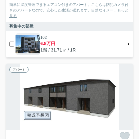
簡単に温度管理できるエアコン付きのアパート。こちらは防犯カメラ付
きのアパートなので、安心した生活が送れます。自然なイメー...
もっと
見る
募集中の部屋
102
6.8万円
1階 / 31.71㎡ / 1R
アパート