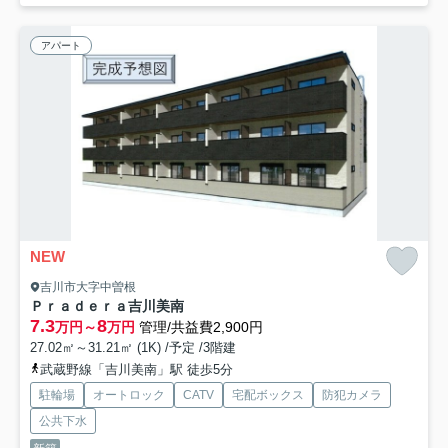
アパート
NEW
吉川市大字中曽根
Ｐｒａｄｅｒａ吉川美南
7.3
8
万円～
万円
管理/共益費2,900円
27.02㎡～31.21㎡ (1K) /予定 /3階建
武蔵野線「吉川美南」駅 徒歩5分
駐輪場
オートロック
CATV
宅配ボックス
防犯カメラ
公共下水