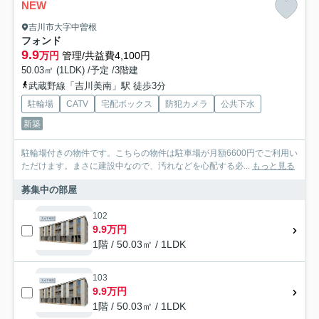
NEW
吉川市大字中曽根
フォンド
9.9
万円
管理/共益費4,100円
50.03㎡ (1LDK) /予定 /3階建
武蔵野線「吉川美南」駅 徒歩3分
駐輪場
CATV
宅配ボックス
防犯カメラ
公共下水
新築
駐輪場付きの物件です。こちらの物件は駐車場が月額6600円でご利用い
ただけます。まさに建設中なので、汚れなどを心配する必...
もっと見る
募集中の部屋
102
9.9万円
1階 / 50.03㎡ / 1LDK
103
9.9万円
1階 / 50.03㎡ / 1LDK