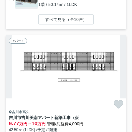
1階 / 50.14㎡ / 1LDK
すべて見る（全10戸）
アパート
吉川市高久
吉川市吉川美南アパート新築工事（仮
9.77
10
万円～
万円
管理/共益費4,000円
42.50㎡ (1LDK) /予定 /2階建