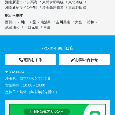
湘南新宿ライン高海
東武伊勢崎線
東北本線
湘南新宿ライン宇須
埼玉高速鉄道
東武野田線
駅から探す
西川口
川口
蕨
南浦和
吉川美南
大宮
浦和
武蔵浦和
川口元郷
戸田
バンダイ 西川口店
電話をする
お問い合わせ
〒332-0034
埼玉県川口市並木２丁目2-8
営業時間：
10:00～19:00
定休日：
無休（年末年始を除く）