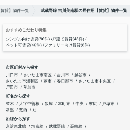
【賃貸】物件一覧
武蔵野線 吉川美南駅の居住用【賃貸】物件一覧
おすすめこだわり特集
シングル向け賃貸(86件)
戸建て賃貸(48件)
ペット可賃貸(46件)
ファミリー向け賃貸(8件)
市区町村から探す
川口市
さいたま市南区
吉川市
越谷市
さいたま市浦和区
蕨市
春日部市
さいたま市中央区
戸田市
草加市
町名から探す
並木
大字中曽根
飯塚
本町東
中央
末広
戸塚東
常盤
芝西
辻
沿線から探す
京浜東北線
埼京線
武蔵野線
高崎線