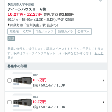
吉川市大字中曽根
クイーンハウスⅡ Ａ棟
10.2
12.2
万円～
万円
管理/共益費3,500円
50.14㎡～58.60㎡ (1LDK～2LDK) /予定 /2階建
武蔵野線「吉川美南」駅 徒歩2分
駐輪場
CATV
宅配ボックス
防犯カメラ
公共下水
新築
新築の物件をご提供します。駐車スペースももちろんご用意しておりま
す。収納はウォークインクロゼット・床下収納などが備え付け...
もっと
見る
募集中の部屋
102
10.2万円
1階 / 50.14㎡ / 1LDK
103
10.2万円
1階 / 50.14㎡ / 1LDK