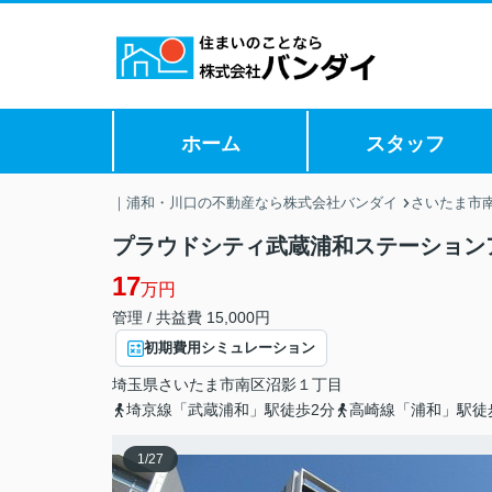
ホーム
スタッフ
｜浦和・川口の不動産なら株式会社バンダイ
さいたま市
プラウドシティ武蔵浦和ステーション
17
万円
管理 / 共益費 15,000円
初期費用シミュレーション
埼玉県
さいたま市南区
沼影
１丁目
埼京線「武蔵浦和」駅徒歩2分
高崎線「浦和」駅徒
1
/
27