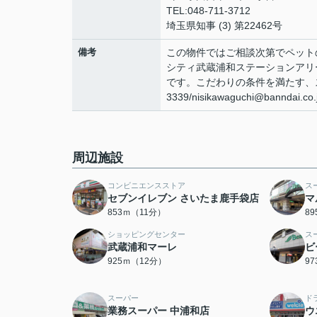
TEL:048-711-3712
埼玉県知事 (3) 第22462号
備考
この物件ではご相談次第でペット
シティ武蔵浦和ステーションアリ
です。こだわりの条件を満たす、ス
3339/nisikawaguchi@ban
周辺施設
コンビニエンスストア
ス
セブンイレブン さいたま鹿手袋店
マ
853ｍ（11分）
8
ショッピングセンター
ス
武蔵浦和マーレ
ビ
925ｍ（12分）
9
スーパー
ド
業務スーパー 中浦和店
ウ