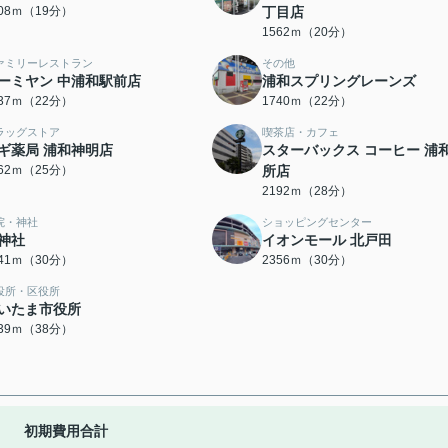
508ｍ（19分）
丁目店
1562ｍ（20分）
ァミリーレストラン
その他
ーミヤン 中浦和駅前店
浦和スプリングレーンズ
737ｍ（22分）
1740ｍ（22分）
ラッグストア
喫茶店・カフェ
ギ薬局 浦和神明店
スターバックス コーヒー 浦
962ｍ（25分）
所店
2192ｍ（28分）
院・神社
ショッピングセンター
神社
イオンモール 北戸田
341ｍ（30分）
2356ｍ（30分）
役所・区役所
いたま市役所
039ｍ（38分）
初期費用合計