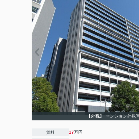
【外観】
マンション外観
17
万円
賃料