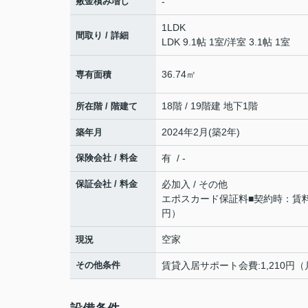
敷金積み増し
-
1LDK
間取り / 詳細
LDK 9.1帖 1室
/
洋室 3.1帖 1室
36.74㎡
専有面積
18階 / 19階建 地下1階
所在階 / 階建て
2024年2月(築2年)
築年月
保険会社 / 料金
有 / -
保証会社 / 料金
必加入 / その他
エポスカード保証料■契約時：賃
円）
空家
現況
その他条件
賃貸入居サポート会費:1,210円