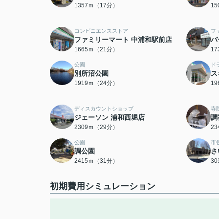
1357ｍ（17分）
1
コンビニエンスストア
フ
ファミリーマート 中浦和駅前店
バ
1665ｍ（21分）
1
公園
ド
別所沼公園
ス
1919ｍ（24分）
1
ディスカウントショップ
寺
ジェーソン 浦和西堀店
調
2309ｍ（29分）
2
公園
市
調公園
さ
2415ｍ（31分）
3
初期費用シミュレーション