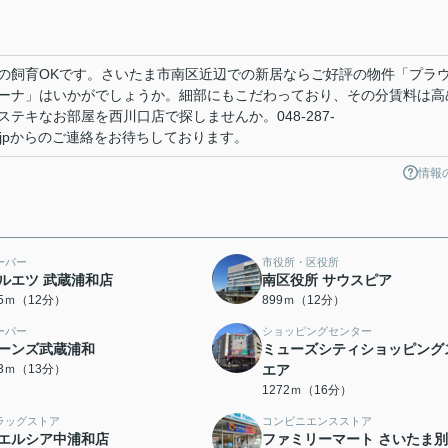
の飼育OKです。さいたま市南区近辺での新居ならご好評の物件「プラ
ーナ」はいかがでしょうか。細部にもこだわっており、その分賃料は高
テキなお部屋を西川口店で探しませんか。048-287-
ndai.co.jpからのご連絡をお待ちしております。
情報
ーパー
市役所・区役所
ルエツ 武蔵浦和店
南区役所 サウスピア
95ｍ（12分）
899ｍ（12分）
ーパー
ショッピングセンター
ーンズ武蔵浦和
ミューズシティショッピング
73ｍ（13分）
エア
1272ｍ（16分）
ラッグストア
コンビニエンスストア
エルシア中浦和店
ファミリーマート さいたま