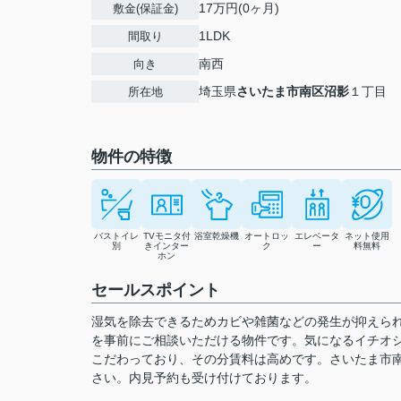
17万円(0ヶ月)
敷金(保証金)
1LDK
間取り
南西
向き
埼玉県
さいたま市南区
沼影
１丁目
所在地
物件の特徴
バストイレ
TVモニタ付
浴室乾燥機
オートロッ
エレベータ
ネット使用
別
きインター
ク
ー
料無料
ホン
セールスポイント
湿気を除去できるためカビや雑菌などの発生が抑えら
を事前にご相談いただける物件です。気になるイチオ
こだわっており、その分賃料は高めです。さいたま市
さい。内見予約も受け付けております。