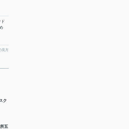
ウド
め
の見方
スク
別所五