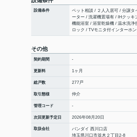
設備条件
設備条件
ペット相談 / ２人入居可 / 分譲タイ
ーター / 洗濯機置場有 / IHクッ
機能浴室 / 浴室乾燥機 / 温水洗浄
ロック / TVモニタ付インターホン
その他
-
契約期間
1ヶ月
更新料
277戸
総戸数
仲介
取引態様
-
管理コード
2026年08月20日
次回更新予定日
取扱会社
バンダイ 西川口店
埼玉県川口市並木２丁目2-8