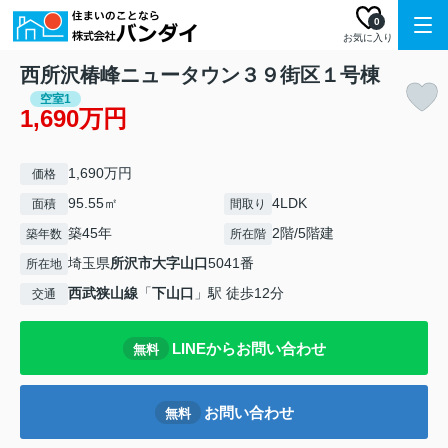
0
お気に入り
西所沢椿峰ニュータウン３９街区１号棟
空室1
1,690万円
1,690万円
価格
95.55㎡
4LDK
面積
間取り
築45年
2階/5階建
築年数
所在階
埼玉県
所沢市
大字山口
5041番
所在地
西武狭山線
「
下山口
」駅 徒歩12分
交通
LINEからお問い合わせ
無料
お問い合わせ
無料