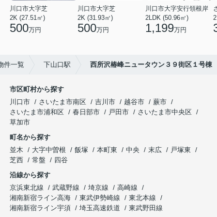
川口市大字芝
川口市大字芝
川口市大字安行領根岸
2K (27.51㎡)
2K (31.93㎡)
2LDK (50.96㎡)
2
500
500
1,199
万円
万円
万円
物件一覧
下山口駅
西所沢椿峰ニュータウン３９街区１号棟
市区町村から探す
川口市
さいたま市南区
吉川市
越谷市
蕨市
さいたま市浦和区
春日部市
戸田市
さいたま市中央区
草加市
町名から探す
並木
大字中曽根
飯塚
本町東
中央
末広
戸塚東
芝西
常盤
四谷
沿線から探す
京浜東北線
武蔵野線
埼京線
高崎線
湘南新宿ライン高海
東武伊勢崎線
東北本線
湘南新宿ライン宇須
埼玉高速鉄道
東武野田線