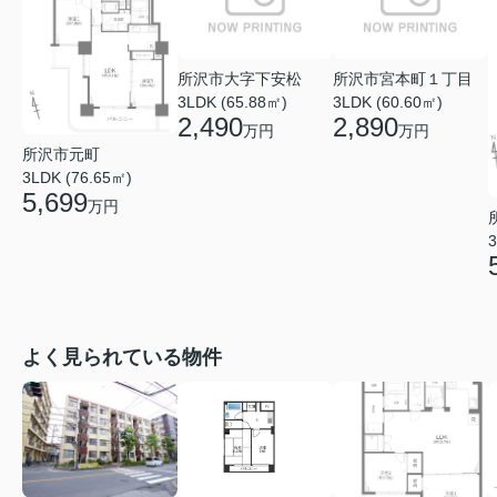
所沢市大字下安松
所沢市宮本町１丁目
3LDK (65.88㎡)
3LDK (60.60㎡)
2,490
2,890
万円
万円
所沢市元町
3LDK (76.65㎡)
5,699
万円
3
よく見られている物件