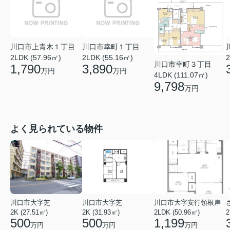
川口市上青木１丁目
川口市幸町１丁目
2LDK (57.96㎡)
2LDK (55.16㎡)
2
川口市幸町３丁目
1,790
3,890
万円
万円
4LDK (111.07㎡)
9,798
万円
よく見られている物件
川口市大字芝
川口市大字芝
川口市大字安行領根岸
2K (27.51㎡)
2K (31.93㎡)
2LDK (50.96㎡)
2
500
500
1,199
万円
万円
万円