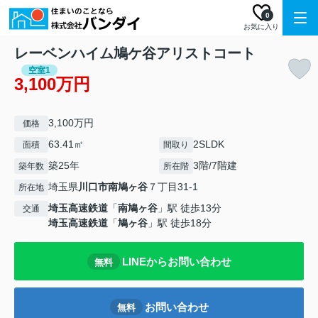
0
お気に入り
レーベンハイム鳩ケ谷アリストコート
空室1
3,100万円
3,100万円
価格
63.41㎡
2SLDK
面積
間取り
築25年
3階/7階建
築年数
所在階
埼玉県
川口市
南鳩ヶ谷
７丁目31-1
所在地
埼玉高速鉄道
「
南鳩ヶ谷
」駅 徒歩13分
交通
埼玉高速鉄道
「
鳩ヶ谷
」駅 徒歩18分
LINEからお問い合わせ
無料
お問い合わせ
無料