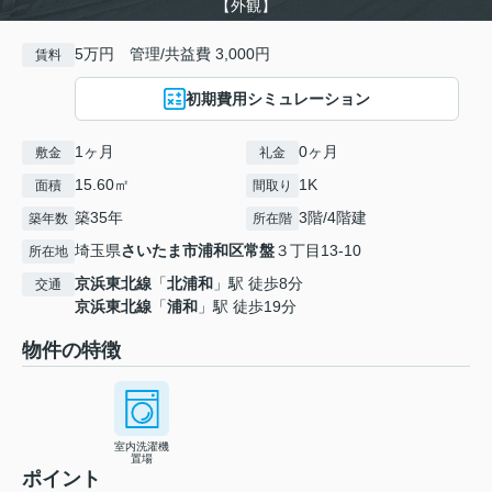
【外観】
5万円 管理/共益費 3,000円
賃料
初期費用シミュレーション
1ヶ月
0ヶ月
敷金
礼金
15.60㎡
1K
面積
間取り
築35年
3階/4階建
築年数
所在階
埼玉県
さいたま市浦和区
常盤
３丁目13-10
所在地
京浜東北線
「
北浦和
」駅 徒歩8分
交通
京浜東北線
「
浦和
」駅 徒歩19分
物件の特徴
室内洗濯機
置場
ポイント