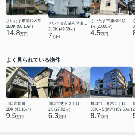
さいたま市浦和区常盤３丁目
さいたま市浦和区領家２丁目
さいたま市浦和区瀬ヶ崎４丁目
1LDK (50.10㎡)
1R (20.00㎡)
3
2LDK (49.58㎡)
14.8
4.5
7
万円
万円
万円
よく見られている物件
川口市芝下２丁目
川口市上青木１丁目
川口市原町
2K (27.02㎡)
3DK＋S(納戸) (59.50㎡)
2
2DK (43.16㎡)
6.3
8.7
9.5
万円
万円
万円