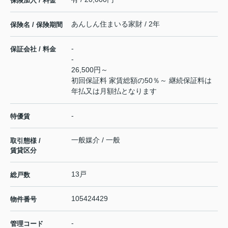
保険加入 / 料金
あんしん住まいる家財 / 2年
保険名 / 保険期間
-
保証会社 / 料金
-
26,500円～
初回保証料 家賃総額の50％～ 継続保証料は
年払又は月額払となります
-
特優賃
一般媒介 / 一般
取引態様 /
賃貸区分
13戸
総戸数
105424429
物件番号
-
管理コード