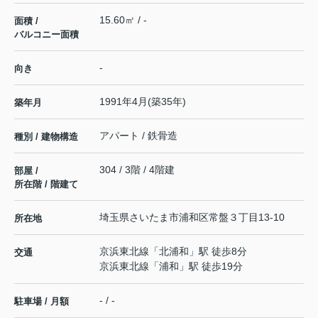
15.60㎡ / -
面積 /
バルコニー面積
-
向き
1991年4月(築35年)
築年月
アパート / 鉄骨造
種別 / 建物構造
304 / 3階 / 4階建
部屋 /
所在階 / 階建て
埼玉県
さいたま市浦和区
常盤
３丁目13-10
所在地
京浜東北線
「
北浦和
」駅 徒歩8分
交通
京浜東北線
「
浦和
」駅 徒歩19分
- / -
駐車場 / 月額