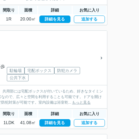
間取り
面積
詳細
お気に入り
1R
20.00㎡
詳細を見る
追加する
停歩
駐輪場
宅配ボックス
防犯カメラ
公共下水
す。共用部には宅配ボックスが付いているため、好きなタイミン
富なので、広々と空間を利用することも可能です。ドアを開け
犯対策が可能です。室内設備は浴室乾...
もっと見る
間取り
面積
詳細
お気に入り
1LDK
41.08㎡
詳細を見る
追加する