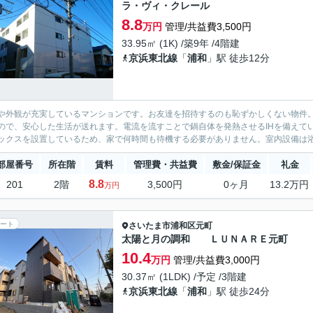
ラ・ヴィ・クレール
8.8
万円
管理/共益費3,500円
33.95㎡ (1K) /築9年 /4階建
京浜東北線
「
浦和
」駅 徒歩12分
や外観が充実しているマンションです。お友達を招待するのも恥ずかしくない物件
ので、安心した生活が送れます。電流を流すことで鍋自体を発熱させるIHを備えて
ックスを設置しているため、家で何時間も待機する必要がありません。室内設備は浴
部屋番号
所在階
賃料
管理費・共益費
敷金/保証金
礼金
8.8
201
2階
3,500円
0ヶ月
13.2万円
万円
ート
さいたま市浦和区
元町
太陽と月の調和 ＬＵＮＡＲＥ元町
10.4
万円
管理/共益費3,000円
30.37㎡ (1LDK) /予定 /3階建
京浜東北線
「
浦和
」駅 徒歩24分