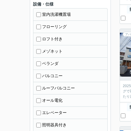
設備・仕様
室内洗濯機置場
フローリング
アパ
ロフト付き
メゾネット
ベランダ
バルコニー
20
ルーフバルコニー
グで
たり
オール電化
エレベーター
照明器具付き