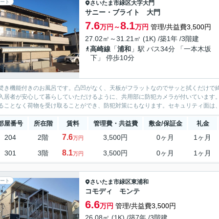
ート
さいたま市緑区
大字大門
サニー・ブライト 大門
7.6
8.1
万円～
万円
管理/共益費3,500円
27.02㎡～31.21㎡ (1K) /築1年 /3階建
高崎線
「
浦和
」駅 バス34分 「一本木坂
下」 停歩10分
焚き機能付きのお風呂です。凸凹がなく、天板がフラットなのでサッと拭くだけで綺
入居者が安心して暮らしていただけるように、共用部に防犯カメラが付いています
ることなく荷物を受け取ることができ、防犯対策にもなります。セキュリティ面は、T
部屋番号
所在階
賃料
管理費・共益費
敷金/保証金
礼金
7.6
204
2階
3,500円
0ヶ月
1ヶ月
万円
8.1
301
3階
3,500円
0ヶ月
1ヶ月
万円
ート
さいたま市緑区
東浦和
コモディ モンテ
6.6
万円
管理/共益費3,500円
26.08㎡ (1K) /築7年 /3階建