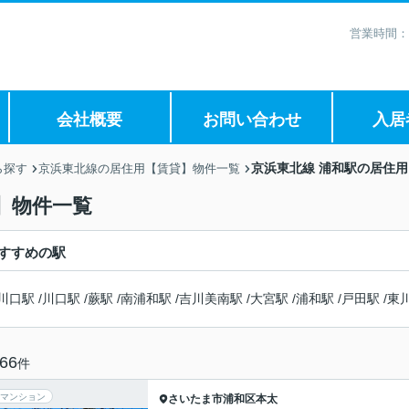
営業時間：
会社概要
お問い合わせ
入居
京浜東北線 浦和駅の居住
ら探す
京浜東北線の居住用【賃貸】物件一覧
】物件一覧
すすめの駅
川口駅
/
川口駅
/
蕨駅
/
南浦和駅
/
吉川美南駅
/
大宮駅
/
浦和駅
/
戸田駅
/
東
66
件
マンション
さいたま市浦和区
本太