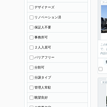
アパ
デザイナーズ
リノベーション済
保証人不要
事務所可
この
２人入居可
で、
内設
バリアフリー
分割可
分譲タイプ
賃貸
管理人常駐
眺望良好