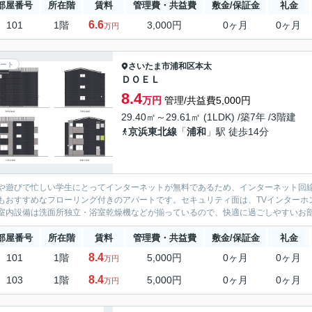
部屋番号
所在階
賃料
管理費・共益費
敷金/保証金
礼金
6.6
101
1階
3,000円
0ヶ月
0ヶ月
万円
ート
さいたま市浦和区
本太
ＤＯＥＬ
8.4
万円
管理/共益費5,000円
29.40㎡～29.61㎡ (1LDK) /築7年 /3階建
京浜東北線
「
浦和
」駅 徒歩14分
や遊びで忙しい学生にとってインターネットが無料であるため、インターネット回
もおすすめなフローリング付きのアパートです。セキュリティ面は、TVインターホ
室内設備は洗面所独立・浴室乾燥機などが揃っているので、快適に過ごしやすいお部
部屋番号
所在階
賃料
管理費・共益費
敷金/保証金
礼金
8.4
101
1階
5,000円
0ヶ月
0ヶ月
万円
8.4
103
1階
5,000円
0ヶ月
0ヶ月
万円