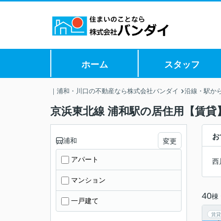
ホーム
スタッフ
｜浦和・川口の不動産なら株式会社バンダイ
沿線・駅か
京浜東北線 浦和駅の居住用【賃貸
お
浦和
変更
アパート
西
マンション
40
棟
一戸建て
賃貸