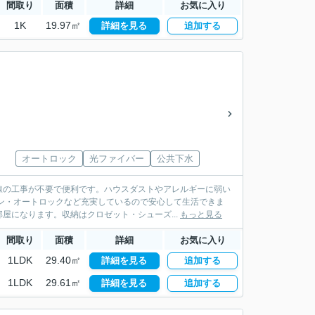
間取り
面積
詳細
お気に入り
1K
19.97㎡
詳細を見る
追加する
オートロック
光ファイバー
公共下水
線の工事が不要で便利です。ハウスダストやアレルギーに弱い
ン・オートロックなど充実しているので安心して生活できま
屋になります。収納はクロゼット・シューズ...
もっと見る
間取り
面積
詳細
お気に入り
1LDK
29.40㎡
詳細を見る
追加する
1LDK
29.61㎡
詳細を見る
追加する