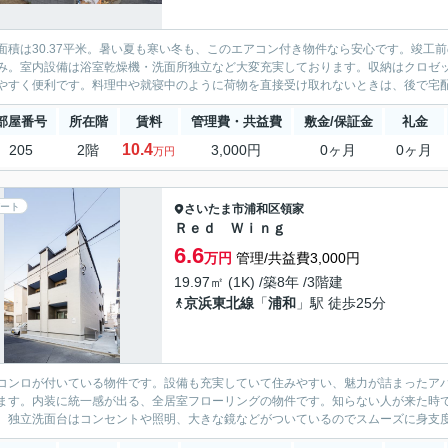
面積は30.37平米。暑い夏も寒い冬も、このエアコン付き物件なら安心です。竣工
み。室内設備は浴室乾燥機・洗面所独立など大変充実しております。収納はクロゼ
やすく便利です。料理中や就寝中のように荷物を直接受け取れないときは、後で宅配ボ
部屋番号
所在階
賃料
管理費・共益費
敷金/保証金
礼金
10.4
205
2階
3,000円
0ヶ月
0ヶ月
万円
ート
さいたま市浦和区
領家
Ｒｅｄ Ｗｉｎｇ
6.6
万円
管理/共益費3,000円
19.97㎡ (1K) /築8年 /3階建
京浜東北線
「
浦和
」駅 徒歩25分
コンロが付いている物件です。設備も充実していて住みやすい、魅力が詰まったアパ
ます。内装に統一感が出る、全居室フローリングの物件です。知らない人が来た時で
。独立洗面台はコンセントや照明、大きな鏡などがついているのでスムーズに身支度を