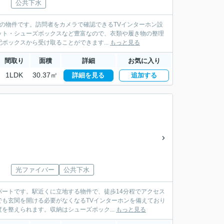
公共下水
前の物件です。訪問者をカメラで確認できるTVインターホン設
ット・シューズボックスなど豊富なので、衣類や履き物の整理
ックスから受け取ることができます...
もっと見る
間取り
面積
詳細
お気に入り
1LDK
30.37㎡
詳細を見る
追加する
光ファイバー
公共下水
ートです。駅近くに立地する物件で、徒歩14分程でアクセス
も玄関を開ける必要がなくなるTVインターホンを備えており
整えられます。収納はシューズボック...
もっと見る