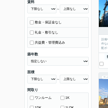
賃料
～
敷金・保証金なし
礼金・敷引なし
設備
共益費・管理費込み
件な
配ボ
築年数
面積
アパ
～
間取り
ワンルーム
1K
1DK
1LDK