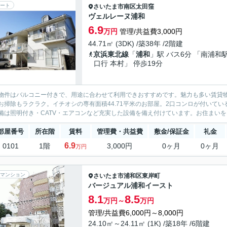
ート
さいたま市南区
太田窪
ヴェルレーヌ浦和
6.9
万円
管理/共益費3,000円
44.71㎡ (3DK) /築38年 /2階建
京浜東北線
「
浦和
」駅 バス6分 「南浦和
口行 本村」 停歩19分
物件はバルコニー付きで、用途に合わせて利用できおすすめです。魅力も多い賃貸
お掃除もラクラク。イチオシの専有面積44.71平米のお部屋。2口コンロが付いて
備は照明付き・CATV・エアコンなど充実した設備を備え付けています。お住まいをお探
部屋番号
所在階
賃料
管理費・共益費
敷金/保証金
礼金
6.9
0101
1階
3,000円
0ヶ月
0ヶ月
万円
マンション
さいたま市浦和区
東岸町
バージュアル浦和イースト
8.1
8.5
万円～
万円
管理/共益費6,000円～8,000円
24.10㎡～24.11㎡ (1K) /築18年 /6階建