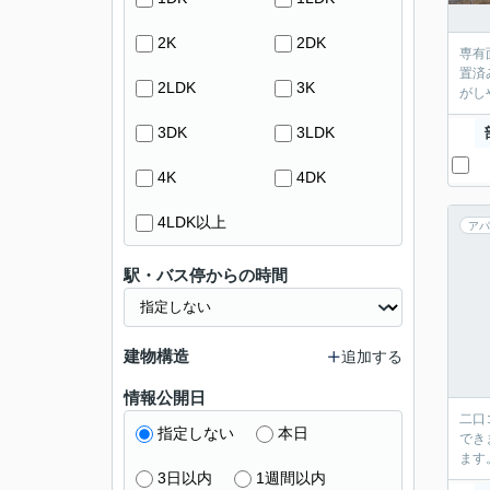
2K
2DK
専有
置済
2LDK
3K
がし
3DK
3LDK
4K
4DK
4LDK以上
アパ
駅・バス停からの時間
建物構造
追加する
情報公開日
二口
指定しない
本日
でき
ます
3日以内
1週間以内