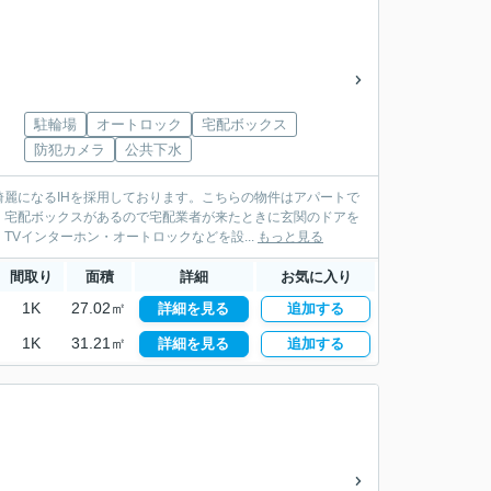
駐輪場
オートロック
宅配ボックス
防犯カメラ
公共下水
麗になるIHを採用しております。こちらの物件はアパートで
。宅配ボックスがあるので宅配業者が来たときに玄関のドアを
Vインターホン・オートロックなどを設...
もっと見る
間取り
面積
詳細
お気に入り
1K
27.02㎡
詳細を見る
追加する
1K
31.21㎡
詳細を見る
追加する