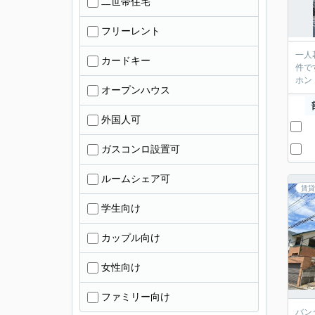
二世帯住宅
フリーレント
一人
カードキー
件で
ホン
オープンハウス
外国人可
ガスコンロ設置可
ルームシェア可
賃貸
学生向け
カップル向け
女性向け
ファミリー向け
バン