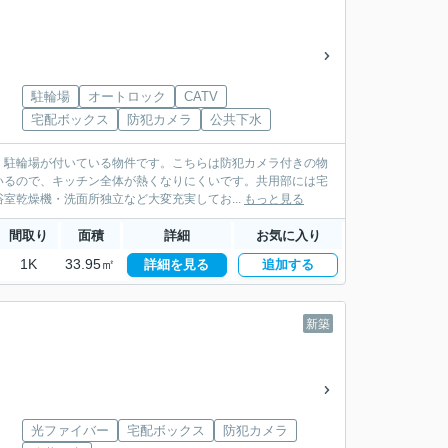
駐輪場
オートロック
CATV
宅配ボックス
防犯カメラ
公共下水
。駐輪場が付いている物件です。こちらは防犯カメラ付きの物
いるので、キッチン全体が熱くなりにくいです。共用部には宅
室乾燥機・洗面所独立など大変充実してお...
もっと見る
間取り
面積
詳細
お気に入り
1K
33.95㎡
詳細を見る
追加する
新築
光ファイバー
宅配ボックス
防犯カメラ