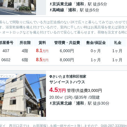
京浜東北線
「
浦和
」駅 徒歩5分
高崎線
「
浦和
」駅 徒歩5分
暮らしで間取りに悩んでいる方は圧迫感のない1Kで広々と暮らしてみてはいかがで
す。浴室乾燥機を備え付けているので、室内に干したい時はお風呂場を使えば居住ス
・オートロックなどを備え付けているので安心して暮らせます。荷物を注文する時に時
部屋番号
所在階
賃料
管理費・共益費
敷金/保証金
礼金
8.1
407
4階
6,000円
0ヶ月
1ヶ月
万円
8.5
0602
6階
8,000円
1ヶ月
1ヶ月
万円
マンション
さいたま市浦和区
領家
サンイーストハウス
4.5
万円
管理/共益費3,000円
20.00㎡ (1R) /築35年 /3階建
京浜東北線
「
浦和
」駅 徒歩30分
ダイ 西川口店では、お部屋探しを精一杯サポート致しますので、048-287-3339/info@