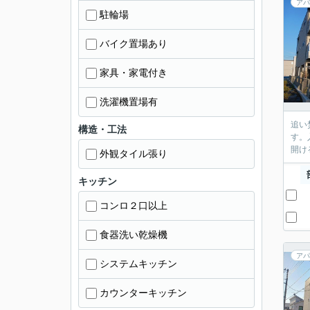
アパ
駐輪場
バイク置場あり
家具・家電付き
洗濯機置場有
追い
構造・工法
す。
開け
外観タイル張り
キッチン
コンロ２口以上
食器洗い乾燥機
アパ
システムキッチン
カウンターキッチン