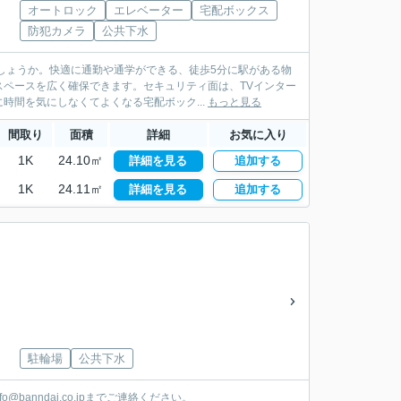
オートロック
エレベーター
宅配ボックス
防犯カメラ
公共下水
しょうか。快適に通勤や通学ができる、徒歩5分に駅がある物
ペースを広く確保できます。セキュリティ面は、TVインター
間を気にしなくてよくなる宅配ボック...
もっと見る
間取り
面積
詳細
お気に入り
1K
24.10㎡
詳細を見る
追加する
1K
24.11㎡
詳細を見る
追加する
駐輪場
公共下水
banndai.co.jpまでご連絡ください。