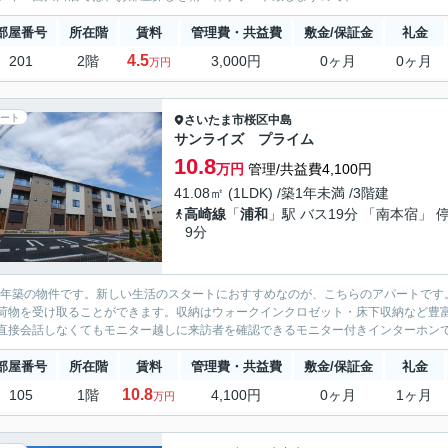
部屋番号
所在階
賃料
管理費・共益費
敷金/保証金
礼金
4.5
201
2階
3,000円
0ヶ月
0ヶ月
万円
ート
さいたま市桜区
中島
サンライズ プライム
10.8
万円
管理/共益費4,100円
41.08㎡ (1LDK) /築1年未満 /3階建
高崎線
「
浦和
」駅 バス19分 「南本宿」 
9分
25年築の物件です。新しい生活のスタートにおすすめなのが、こちらのアパートで
荷物を受け取ることができます。収納はウォークインクロゼット・床下収納など豊
直接会話しなくてもモニター越しに来訪者を確認できるモニター付きインターホンで防
部屋番号
所在階
賃料
管理費・共益費
敷金/保証金
礼金
10.8
105
1階
4,100円
0ヶ月
1ヶ月
万円