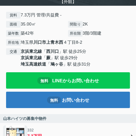
【外観】
7.3万円 管理/共益費 -
賃料
35.00㎡
2K
面積
間取り
築42年
3階/3階建
築年数
所在階
埼玉県
川口市
上青木西
４丁目8-2
所在地
京浜東北線
「
西川口
」駅 徒歩25分
交通
京浜東北線
「
蕨
」駅 徒歩29分
埼玉高速鉄道
「
鳩ヶ谷
」駅 徒歩31分
LINEからお問い合わせ
無料
お問い合わせ
無料
山本ハイツの募集中物件
332
7.3万円