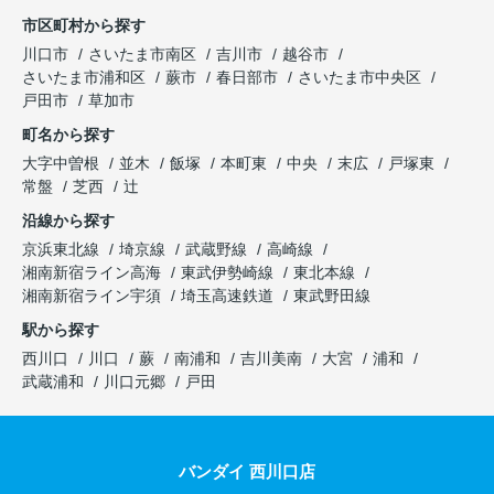
市区町村から探す
川口市
さいたま市南区
吉川市
越谷市
さいたま市浦和区
蕨市
春日部市
さいたま市中央区
戸田市
草加市
町名から探す
大字中曽根
並木
飯塚
本町東
中央
末広
戸塚東
常盤
芝西
辻
沿線から探す
京浜東北線
埼京線
武蔵野線
高崎線
湘南新宿ライン高海
東武伊勢崎線
東北本線
湘南新宿ライン宇須
埼玉高速鉄道
東武野田線
駅から探す
西川口
川口
蕨
南浦和
吉川美南
大宮
浦和
武蔵浦和
川口元郷
戸田
バンダイ 西川口店