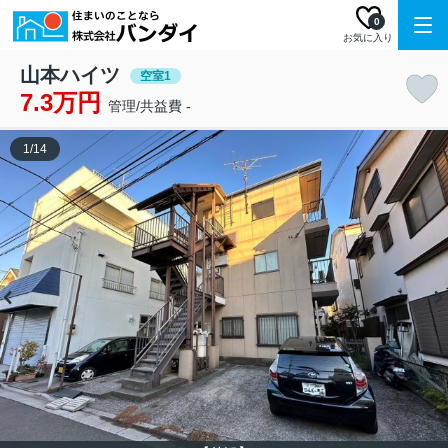
0
お気に入り
山本ハイツ
空室1
7.3万円
管理/共益費 -
1
/
14