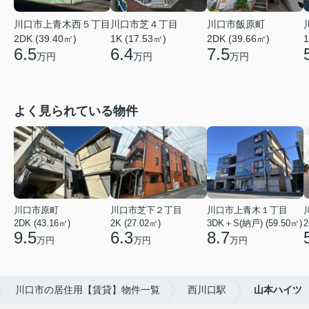
川口市上青木西５丁目
川口市芝４丁目
川口市飯原町
2DK (39.40㎡)
1K (17.53㎡)
2DK (39.66㎡)
1
6.5
6.4
7.5
万円
万円
万円
よく見られている物件
川口市原町
川口市芝下２丁目
川口市上青木１丁目
2DK (43.16㎡)
2K (27.02㎡)
3DK＋S(納戸) (59.50㎡)
2
9.5
6.3
8.7
万円
万円
万円
川口市の居住用【賃貸】物件一覧
西川口駅
山本ハイツ