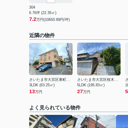
304
6.76坪 (22.35㎡)
7.2
万円(10650.89円/坪)
近隣の物件
さいたま市大宮区東町１丁目
さいたま市大宮区桜木町４丁目
3LDK (63.25㎡)
5LDK (195.83㎡)
1
13
27
5
万円
万円
よく見られている物件