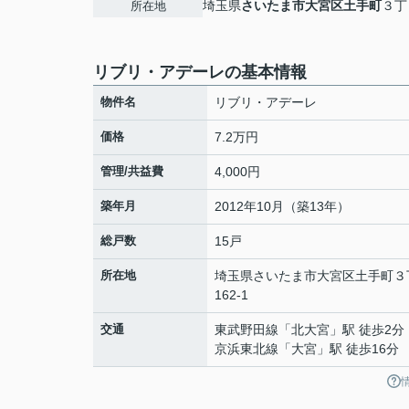
埼玉県
さいたま市大宮区
土手町
３丁目
所在地
リブリ・アデーレの基本情報
物件名
リブリ・アデーレ
価格
7.2万円
管理/共益費
4,000円
築年月
2012年10月（築13年）
総戸数
15戸
所在地
埼玉県
さいたま市大宮区
土手町
３
162-1
交通
東武野田線
「
北大宮
」駅 徒歩2分
京浜東北線
「
大宮
」駅 徒歩16分