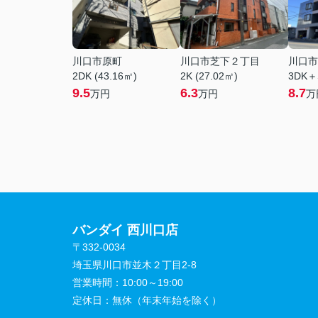
川口市原町
川口市芝下２丁目
川口市
2DK (43.16㎡)
2K (27.02㎡)
3DK＋
9.5
6.3
8.7
万円
万円
万
バンダイ 西川口店
〒332-0034
埼玉県川口市並木２丁目2-8
営業時間：
10:00～19:00
定休日：
無休（年末年始を除く）