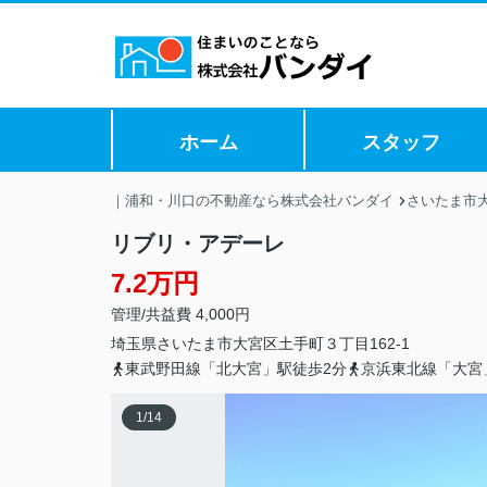
ホーム
スタッフ
｜浦和・川口の不動産なら株式会社バンダイ
さいたま市
リブリ・アデーレ
7.2万円
管理/共益費 4,000円
埼玉県
さいたま市大宮区
土手町
３丁目162-1
東武野田線「北大宮」駅徒歩2分
京浜東北線「大宮
1
/
14