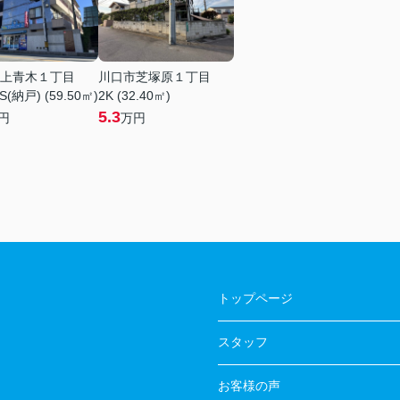
上青木１丁目
川口市芝塚原１丁目
S(納戸) (59.50㎡)
2K (32.40㎡)
5.3
円
万円
トップページ
スタッフ
お客様の声