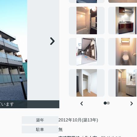
ています
2012年10月(築13年)
築年
無
駐車