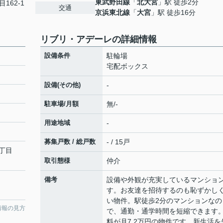
東武野田線
「
北大宮
」駅 徒歩2分
162-1
交通
京浜東北線
「
大宮
」駅 徒歩16分
リブリ・アデーレの詳細情報
設備条件
駐輪場
宅配ボックス
設備(その他)
-
駐車場/月額
無/-
用途地域
-
募集戸数 / 総戸数
- / 15戸
丁目
取引態様
仲介
備考
設備や外観が充実しているマンショ
す。お友達を招待するのも恥ずかし
い物件。駅徒歩2分のマンションなの
情報の見方
で、通勤・通学時間を短縮できます
料が月7.2万円の物件です。新生活を