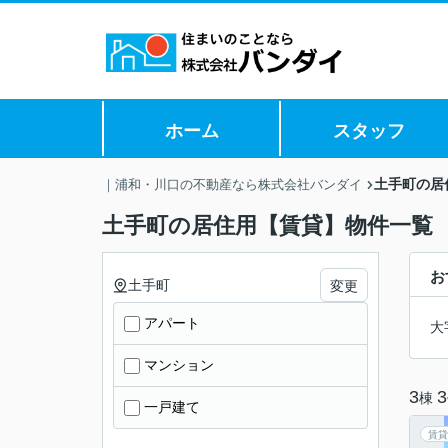
ホーム
スタッフ
土手町の居
｜浦和・川口の不動産なら株式会社バンダイ
土手町の居住用【賃貸】物件一覧
お
土手町
変更
アパート
大
マンション
3
3
棟
一戸建て
賃貸