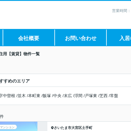
営業時間：
会社概要
お問い合わせ
入居
住用【賃貸】物件一覧
すすめのエリア
字中曽根
/
並木
/
本町東
/
飯塚
/
中央
/
末広
/
浮間
/
戸塚東
/
芝西
/
常盤
件
マンション
さいたま市大宮区
土手町