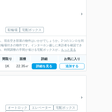
駐輪場
宅配ボックス
も、現在空き部屋の物件はいかがでしょうか。2つのコンロを同
駐輪場付きの物件です。インターホン越しに来訪者を確認でき
、時間調整の手間が省ける宅配ボックスが...
もっと見る
間取り
面積
詳細
お気に入り
1K
22.35㎡
詳細を見る
追加する
オートロック
エレベーター
宅配ボックス