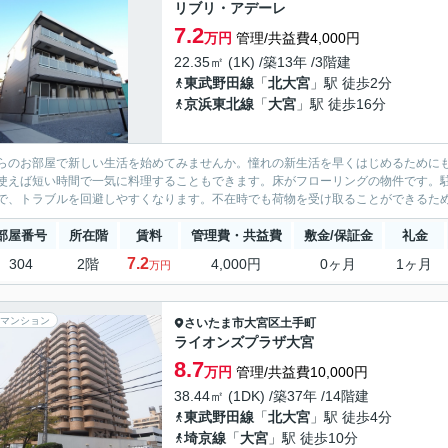
リブリ・アデーレ
7.2
万円
管理/共益費4,000円
22.35㎡ (1K) /築13年 /3階建
東武野田線
「
北大宮
」駅 徒歩2分
京浜東北線
「
大宮
」駅 徒歩16分
らのお部屋で新しい生活を始めてみませんか。憧れの新生活を早くはじめるために
使えば短い時間で一気に料理することもできます。床がフローリングの物件です。
で、トラブルを回避しやすくなります。不在時でも荷物を受け取ることができるため
部屋番号
所在階
賃料
管理費・共益費
敷金/保証金
礼金
7.2
304
2階
4,000円
0ヶ月
1ヶ月
万円
マンション
さいたま市大宮区
土手町
ライオンズプラザ大宮
8.7
万円
管理/共益費10,000円
38.44㎡ (1DK) /築37年 /14階建
東武野田線
「
北大宮
」駅 徒歩4分
埼京線
「
大宮
」駅 徒歩10分