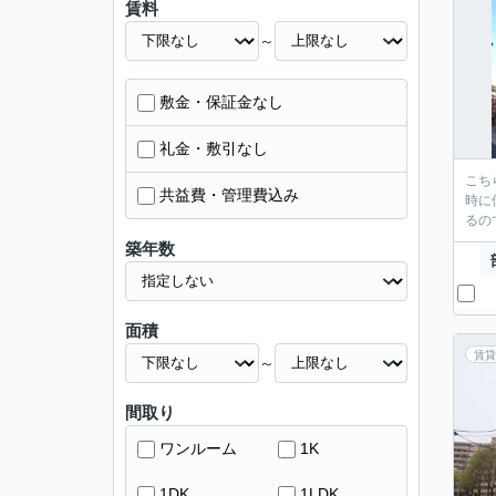
賃料
～
敷金・保証金なし
礼金・敷引なし
こち
共益費・管理費込み
時に
るの
築年数
面積
賃貸
～
間取り
ワンルーム
1K
1DK
1LDK