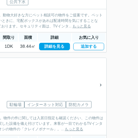
公共下水
。動物大好きな方にペット相談可の物件をご提案です。ペット
いときに、宅配ボックスがあれば配達時間を気にすることな
ります。セキュリティ面は、TVインタ...
もっと見る
間取り
面積
詳細
お気に入り
1DK
38.44㎡
詳細を見る
追加する
駐輪場
インターネット対応
防犯カメラ
す。物件の件に関しては入居日指定も確認ください、この物件は
実した設備を備え付けています。来客が一目でわかるTVインタ
シの物件の「クレイノボナール」。...
もっと見る