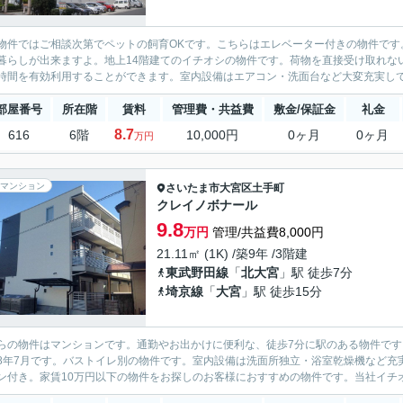
物件ではご相談次第でペットの飼育OKです。こちらはエレベーター付きの物件です
暮らしが出来ますよ。地上14階建てのイチオシの物件です。荷物を直接受け取れな
時間を有効利用することができます。室内設備はエアコン・洗面台など大変充実してお
部屋番号
所在階
賃料
管理費・共益費
敷金/保証金
礼金
8.7
616
6階
10,000円
0ヶ月
0ヶ月
万円
マンション
さいたま市大宮区
土手町
クレイノボナール
9.8
万円
管理/共益費8,000円
21.11㎡ (1K) /築9年 /3階建
東武野田線
「
北大宮
」駅 徒歩7分
埼京線
「
大宮
」駅 徒歩15分
らの物件はマンションです。通勤やお出かけに便利な、徒歩7分に駅のある物件で
8年7月です。バストイレ別の物件です。室内設備は洗面所独立・浴室乾燥機など充
ン付き。家賃10万円以下の物件をお探しのお客様におすすめの物件です。当社イチオ