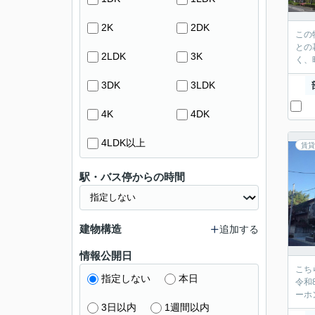
2K
2DK
この
との
2LDK
3K
く、
3DK
3LDK
4K
4DK
4LDK以上
賃貸
駅・バス停からの時間
建物構造
追加する
情報公開日
こち
指定しない
本日
令和
ーホ
3日以内
1週間以内