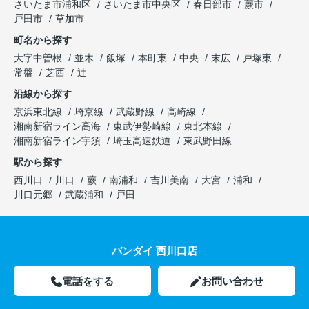
さいたま市浦和区
さいたま市中央区
春日部市
蕨市
戸田市
草加市
町名から探す
大字中曽根
並木
飯塚
本町東
中央
末広
戸塚東
常盤
芝西
辻
沿線から探す
京浜東北線
埼京線
武蔵野線
高崎線
湘南新宿ライン高海
東武伊勢崎線
東北本線
湘南新宿ライン宇須
埼玉高速鉄道
東武野田線
駅から探す
西川口
川口
蕨
南浦和
吉川美南
大宮
浦和
川口元郷
武蔵浦和
戸田
バンダイ 西川口店
電話をする
お問い合わせ