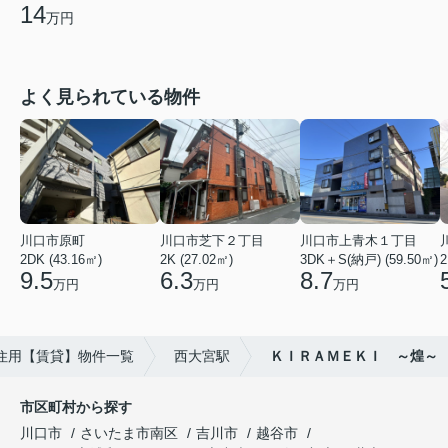
14
万円
よく見られている物件
川口市原町
川口市芝下２丁目
川口市上青木１丁目
2DK (43.16㎡)
2K (27.02㎡)
3DK＋S(納戸) (59.50㎡)
2
9.5
6.3
8.7
万円
万円
万円
住用【賃貸】物件一覧
西大宮駅
ＫＩＲＡＭＥＫＩ ～煌～
市区町村から探す
川口市
さいたま市南区
吉川市
越谷市