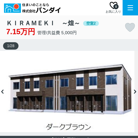
0
お気に入り
ＫＩＲＡＭＥＫＩ ～煌～
空室2
7.15万円
管理/共益費 5,000円
1
/
28