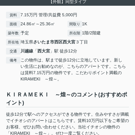
【外観】同型タイプ
7.15万円 管理/共益費 5,000円
賃料
24.86㎡～25.36㎡
1K
面積
間取り
予定
1階/2階建
築年数
所在階
埼玉県
さいたま市西区
西大宮
３丁目
所在地
川越線
「
西大宮
」駅 徒歩12分
交通
この物件は、駅まで徒歩12分に立地しています。新し
備考
い生活にお勧めなのが、こちらのアパートです。こちら
は賃料7.15万円の物件です。こだわりポイント満載の
KIRAMEKI ～煌～。
ＫＩＲＡＭＥＫＩ ～煌～のコメント(おすすめポ
イント)
徒歩12分で駅へのアクセスができる物件です。住みやすさが満載
でイチオシのアパートはこちらです。賃料10万円以下をご希望の
お客様、ぜひお問い合わせください。当社イチオシの物件の
「KIRAMEKI ～煌～」。ぜひ一度ご覧ください。