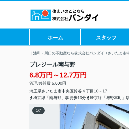
ホーム
スタッフ
｜浦和・川口の不動産なら株式会社バンダイ
さいたま市
プレジール南与野
6.8万円～12.7万円
管理/共益費 5,000円
埼玉県
さいたま市中央区
鈴谷
４丁目10－17
埼京線「南与野」駅徒歩13分
埼京線「与野本町」駅
1
/
7