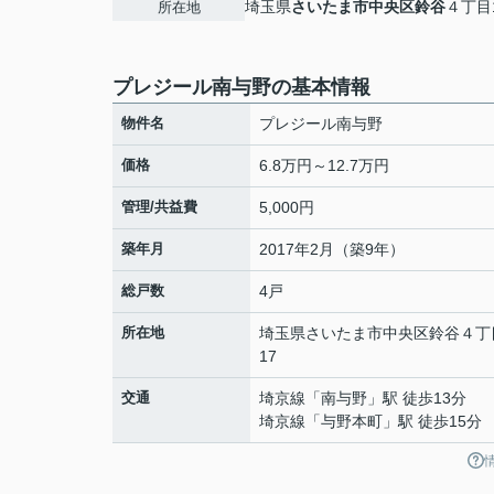
埼玉県
さいたま市中央区
鈴谷
４丁目1
所在地
プレジール南与野の基本情報
物件名
プレジール南与野
価格
6.8万円～12.7万円
管理/共益費
5,000円
築年月
2017年2月（築9年）
総戸数
4戸
所在地
埼玉県
さいたま市中央区
鈴谷
４丁
17
交通
埼京線
「
南与野
」駅 徒歩13分
埼京線
「
与野本町
」駅 徒歩15分