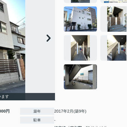
います
,000円
2017年2月(築9年)
築年
-
駐車