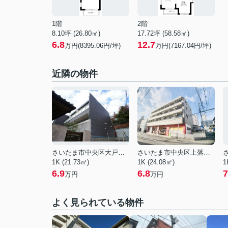
1階
2階
8.10坪 (26.80㎡)
17.72坪 (58.58㎡)
6.8
12.7
万円(8395.06円/坪)
万円(7167.04円/坪)
近隣の物件
さいたま市中央区大戸１丁目
さいたま市中央区上落合９丁目
1K (21.73㎡)
1K (24.08㎡)
1
6.9
6.8
7
万円
万円
よく見られている物件