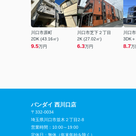
川口市原町
川口市芝下２丁目
川口市
2DK (43.16㎡)
2K (27.02㎡)
3DK＋
9.5
6.3
8.7
万円
万円
万
バンダイ 西川口店
〒332-0034
埼玉県川口市並木２丁目2-8
営業時間：
10:00～19:00
定休日：
無休（年末年始を除く）