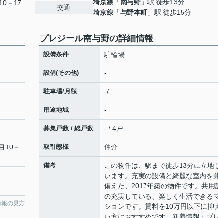
埼京線
「
南与野
」駅 徒歩13分
0－17
交通
埼京線
「
与野本町
」駅 徒歩15分
プレジール南与野の詳細情報
設備条件
駐輪場
設備(その他)
-
駐車場/月額
-/-
用途地域
-
募集戸数 / 総戸数
- / 4戸
目10－
取引態様
仲介
備考
この物件は、駅まで徒歩13分に立地
います。充実の設備と綺麗な室内を
備えた、2017年築の物件です。共用
の充実している、楽しく生活できる
情報の見方
ションです。賃料を10万円以下に抑
い方におすすめです。新着情報：プ