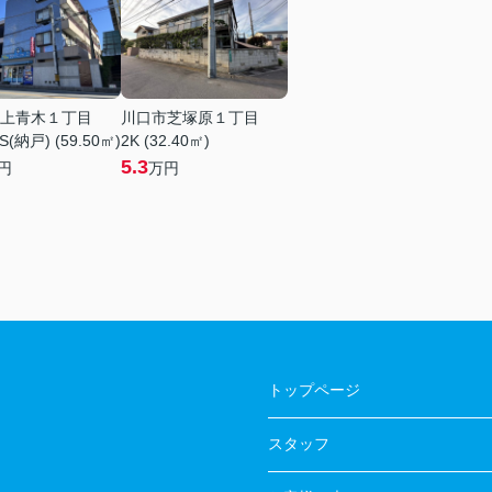
上青木１丁目
川口市芝塚原１丁目
S(納戸) (59.50㎡)
2K (32.40㎡)
5.3
円
万円
トップページ
スタッフ