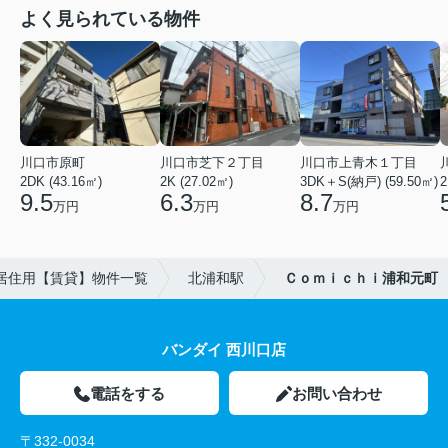
よく見られている物件
川口市原町
川口市芝下２丁目
川口市上青木１丁目
2DK (43.16㎡)
2K (27.02㎡)
3DK＋S(納戸) (59.50㎡)
2
9.5
6.3
8.7
万円
万円
万円
居住用【賃貸】物件一覧
北浦和駅
Ｃｏｍｉｃｈｉ浦和元町
バンダイ 西川口店
電話をする
お問い合わせ
〒332-0034