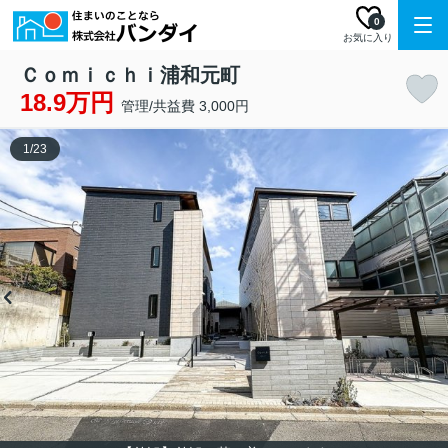
0
お気に入り
Ｃｏｍｉｃｈｉ浦和元町
18.9万円
管理/共益費 3,000円
1
/
23