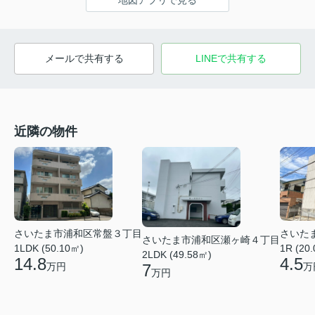
地図アプリで見る
メールで共有する
LINEで共有する
近隣の物件
さいたま市浦和区常盤３丁目
さいた
さいたま市浦和区瀬ヶ崎４丁目
1LDK (50.10㎡)
1R (20
2LDK (49.58㎡)
14.8
4.5
7
万円
万
万円