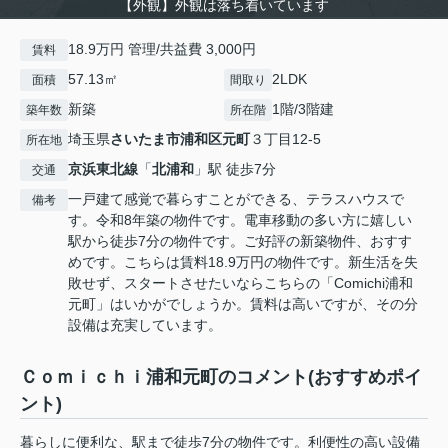
【外観】外観は落ち着いています
18.9万円 管理/共益費 3,000円
賃料
57.13㎡
2LDK
面積
間取り
新築
1階/3階建
築年数
所在階
埼玉県
さいたま市浦和区
元町
３丁目12-5
所在地
京浜東北線
「
北浦和
」駅 徒歩7分
交通
一戸建て感覚で暮らすことができる、テラスハウスで
備考
す。令和8年築の物件です。電車移動の多い方に嬉しい
駅から徒歩7分の物件です。ご好評の新築物件、おすす
めです。こちらは賃料18.9万円の物件です。新生活を失
敗せず、スタートさせたいならこちらの「Comichi浦和
元町」はいかがでしょうか。賃料は高いですが、その分
設備は充実しています。
Ｃｏｍｉｃｈｉ浦和元町のコメント(おすすめポイ
ント)
暮らしに便利な、駅まで徒歩7分の物件です。利便性の高い設備