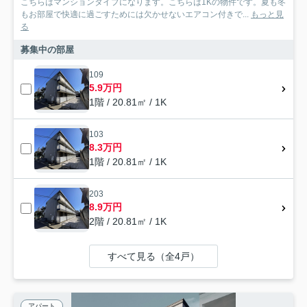
こちらはマンションタイプになります。こちらは1Kの物件です。夏も冬
もお部屋で快適に過ごすためには欠かせないエアコン付きで...
もっと見
る
募集中の部屋
109
5.9万円
1階 / 20.81㎡ / 1K
103
8.3万円
1階 / 20.81㎡ / 1K
203
8.9万円
2階 / 20.81㎡ / 1K
すべて見る（全4戸）
アパート