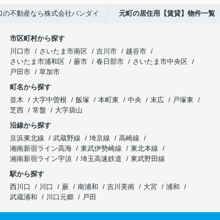
口の不動産なら株式会社バンダイ
元町の居住用【賃貸】物件一覧
市区町村から探す
川口市
さいたま市南区
吉川市
越谷市
さいたま市浦和区
蕨市
春日部市
さいたま市中央区
戸田市
草加市
町名から探す
並木
大字中曽根
飯塚
本町東
中央
末広
戸塚東
芝西
常盤
大字袋山
沿線から探す
京浜東北線
武蔵野線
埼京線
高崎線
湘南新宿ライン高海
東武伊勢崎線
東北本線
湘南新宿ライン宇須
埼玉高速鉄道
東武野田線
駅から探す
西川口
川口
蕨
南浦和
吉川美南
大宮
浦和
武蔵浦和
川口元郷
戸田