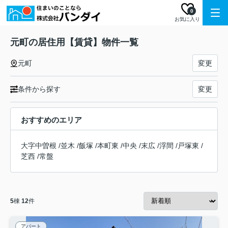
0
お気に入り
元町の居住用【賃貸】物件一覧
元町
変更
条件から探す
変更
おすすめのエリア
大字中曽根
/
並木
/
飯塚
/
本町東
/
中央
/
末広
/
浮間
/
戸塚東
/
芝西
/
常盤
5
棟
12
件
アパート