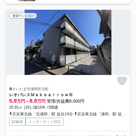
賃貸マンション
さいたま市浦和区元町
レオパレスＭａｋｅａｒｒｏｗⅢ
5.9
8.9
万円～
万円
管理/共益費8,000円
20.81㎡ (1K) /築16年 /3階建
京浜東北線「北浦和」駅 徒歩14分
京浜東北線「浦和」駅 徒歩19分
駐輪場
インターネット対応