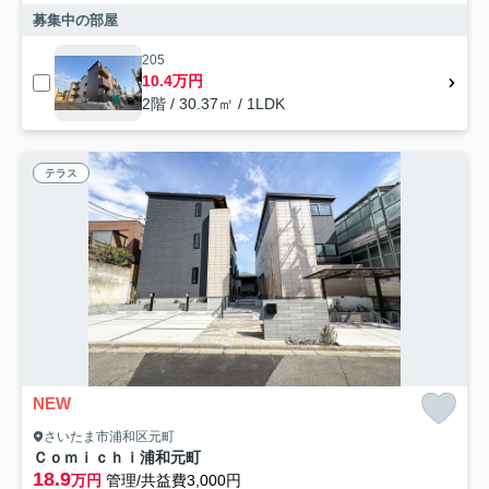
募集中の部屋
205
10.4万円
2階 / 30.37㎡ / 1LDK
テラス
NEW
さいたま市浦和区元町
Ｃｏｍｉｃｈｉ浦和元町
18.9
万円
管理/共益費3,000円