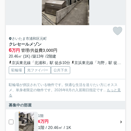
さいたま市浦和区元町
クレセールメゾン
6
万円
管理/共益費3,000円
20.46㎡ (1K) /築13年 /2階建
京浜東北線「北浦和」駅 徒歩10分
京浜東北線「与野」駅 徒歩23分
駐輪場
光ファイバー
公共下水
駐輪場が併設されている物件です。快適な生活を送りたい方にオスス
メ、単身者限定の物件です。2026年8月の入居期日指定です...
もっと見
る
募集中の部屋
1階
6万円
1階 / 20.46㎡ / 1K