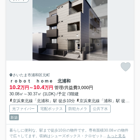
さいたま市浦和区元町
ｒｏｂｏｔ ｈｏｍｅ 北浦和
10.2
10.4
万円～
万円
管理/共益費3,000円
30.08㎡～30.37㎡ (1LDK) /予定 /3階建
京浜東北線「北浦和」駅 徒歩10分
京浜東北線「浦和」駅 徒歩24分
光ファイバー
宅配ボックス
防犯カメラ
公共下水
新築
暮らしに便利な、駅まで徒歩10分の物件です。専有面積30.08㎡の物件
で広々してます。収納はシューズボックス・クロゼット...
もっと見る