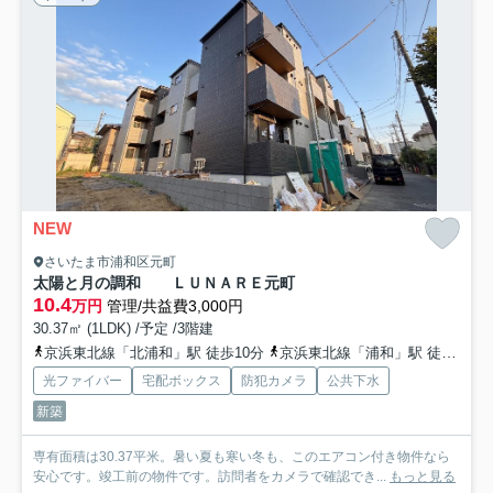
NEW
さいたま市浦和区元町
太陽と月の調和 ＬＵＮＡＲＥ元町
10.4
万円
管理/共益費3,000円
30.37㎡ (1LDK) /予定 /3階建
京浜東北線「北浦和」駅 徒歩10分
京浜東北線「浦和」駅 徒歩24分
光ファイバー
宅配ボックス
防犯カメラ
公共下水
新築
専有面積は30.37平米。暑い夏も寒い冬も、このエアコン付き物件なら
安心です。竣工前の物件です。訪問者をカメラで確認でき...
もっと見る