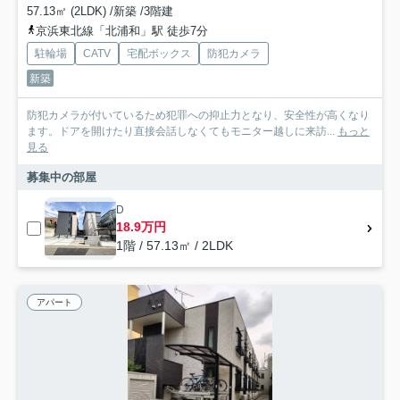
57.13㎡ (2LDK) /新築 /3階建
京浜東北線「北浦和」駅 徒歩7分
駐輪場
CATV
宅配ボックス
防犯カメラ
新築
防犯カメラが付いているため犯罪への抑止力となり、安全性が高くなり
ます。ドアを開けたり直接会話しなくてもモニター越しに来訪...
もっと
見る
募集中の部屋
D
18.9万円
1階 / 57.13㎡ / 2LDK
アパート