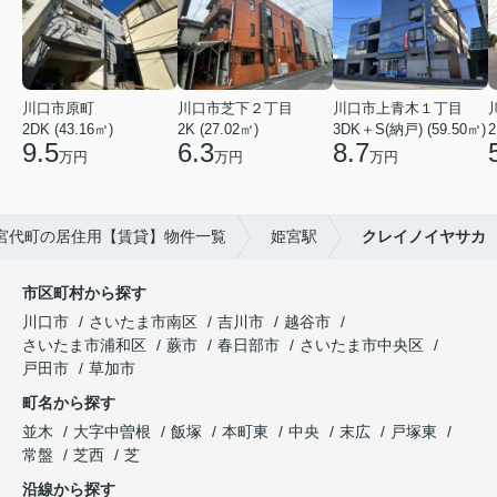
川口市原町
川口市芝下２丁目
川口市上青木１丁目
2DK (43.16㎡)
2K (27.02㎡)
3DK＋S(納戸) (59.50㎡)
2
9.5
6.3
8.7
万円
万円
万円
宮代町の居住用【賃貸】物件一覧
姫宮駅
クレイノイヤサカ
市区町村から探す
川口市
さいたま市南区
吉川市
越谷市
さいたま市浦和区
蕨市
春日部市
さいたま市中央区
戸田市
草加市
町名から探す
並木
大字中曽根
飯塚
本町東
中央
末広
戸塚東
常盤
芝西
芝
沿線から探す