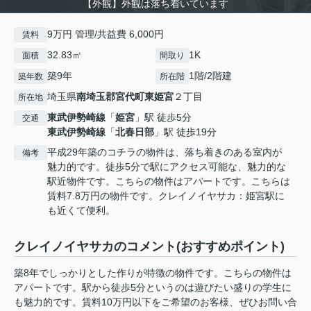
【外観】外観は落ち着いています
9万円 管理/共益費 6,000円
賃料
32.83㎡
1K
面積
間取り
築9年
1階/2階建
築年数
所在階
埼玉県
南埼玉郡宮代町
東姫宮
２丁目
所在地
東武伊勢崎線
「
姫宮
」駅 徒歩5分
交通
東武伊勢崎線
「
北春日部
」駅 徒歩19分
平成29年築のコチラの物件は、落ち着きのある室内が
備考
魅力的です。徒歩5分で駅にアクセス可能な、魅力的な
駅近物件です。こちらの物件はアパートです。こちらは
賃料7.8万円の物件です。クレイノイヤサカ：姫宮駅に
も近くて便利。
クレイノイヤサカのコメント(おすすめポイント)
築8年でしっかりとした作りが特徴の物件です。こちらの物件は
アパートです。駅から徒歩5分というのは遊びたい盛りの学生に
も魅力的です。賃料10万円以下をご希望のお客様、ぜひお問い合