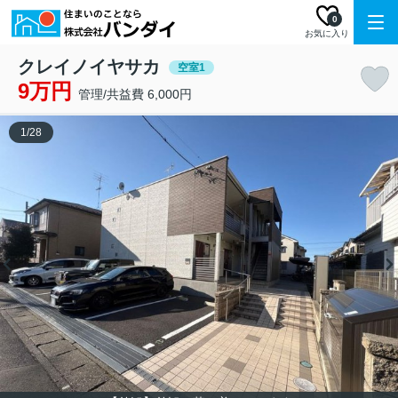
0
お気に入り
クレイノイヤサカ
空室1
9万円
管理/共益費 6,000円
1
/
28