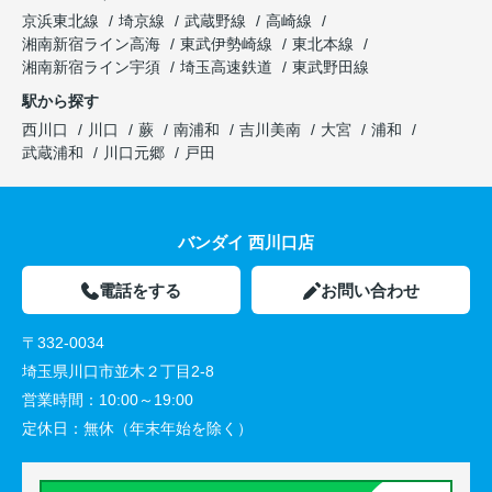
京浜東北線
埼京線
武蔵野線
高崎線
湘南新宿ライン高海
東武伊勢崎線
東北本線
湘南新宿ライン宇須
埼玉高速鉄道
東武野田線
駅から探す
西川口
川口
蕨
南浦和
吉川美南
大宮
浦和
武蔵浦和
川口元郷
戸田
バンダイ 西川口店
電話をする
お問い合わせ
〒332-0034
埼玉県川口市並木２丁目2-8
営業時間：
10:00～19:00
定休日：
無休（年末年始を除く）