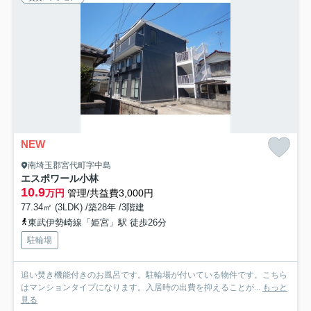
NEW
南埼玉郡宮代町字中島
エスポワール小林
10.9
万円
管理/共益費3,000円
77.34㎡ (3LDK) /築28年 /3階建
東武伊勢崎線「姫宮」駅 徒歩26分
駐輪場
追い焚き機能付きのお風呂です。駐輪場が付いている物件です。こちら
はマンションタイプになります。入居時の出費を抑えることが...
もっと
見る