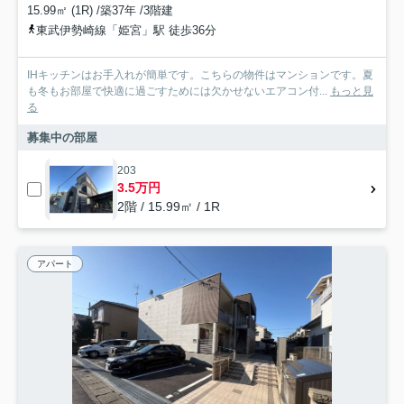
15.99㎡ (1R) /築37年 /3階建
東武伊勢崎線「姫宮」駅 徒歩36分
IHキッチンはお手入れが簡単です。こちらの物件はマンションです。夏
も冬もお部屋で快適に過ごすためには欠かせないエアコン付...
もっと見
る
募集中の部屋
203
3.5万円
2階 / 15.99㎡ / 1R
アパート