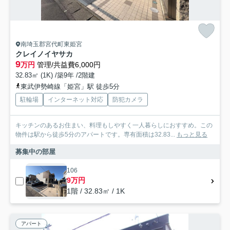
南埼玉郡宮代町東姫宮
クレイノイヤサカ
9
万円
管理/共益費6,000円
32.83㎡ (1K) /築9年 /2階建
東武伊勢崎線「姫宮」駅 徒歩5分
駐輪場
インターネット対応
防犯カメラ
キッチンのあるお住まい、料理もしやすく一人暮らしにおすすめ。この
物件は駅から徒歩5分のアパートです。専有面積は32.83...
もっと見る
募集中の部屋
106
9万円
1階 / 32.83㎡ / 1K
アパート