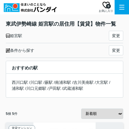
0
お気に入り
東武伊勢崎線 姫宮駅の居住用【賃貸】物件一覧
姫宮駅
変更
条件から探す
変更
おすすめの駅
西川口駅
/
川口駅
/
蕨駅
/
南浦和駅
/
吉川美南駅
/
大宮駅
/
浦和駅
/
川口元郷駅
/
戸田駅
/
武蔵浦和駅
5
棟
5
件
賃貸マンション