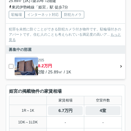
25.89㎡ (1K) /築10年 /2階建
東武伊勢崎線「姫宮」駅 徒歩7分
駐輪場
インターネット対応
防犯カメラ
犯罪を未然に防ぐことができる防犯カメラ付き物件です。駐輪場付きの
アパートです。住む人のことも考えられている満足度の高いア...
もっと
見る
募集中の部屋
205
8.2万円
2階 / 25.89㎡ / 1K
姫宮の掲載物件の家賃相場
家賃相場
空室件数
6.7万円
4室
1R～1K
-
-
1DK～1LDK