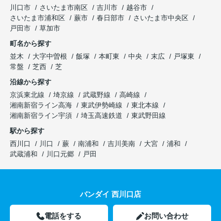
川口市
さいたま市南区
吉川市
越谷市
さいたま市浦和区
蕨市
春日部市
さいたま市中央区
戸田市
草加市
町名から探す
並木
大字中曽根
飯塚
本町東
中央
末広
戸塚東
常盤
芝西
芝
沿線から探す
京浜東北線
埼京線
武蔵野線
高崎線
湘南新宿ライン高海
東武伊勢崎線
東北本線
湘南新宿ライン宇須
埼玉高速鉄道
東武野田線
駅から探す
西川口
川口
蕨
南浦和
吉川美南
大宮
浦和
武蔵浦和
川口元郷
戸田
バンダイ 西川口店
電話をする
お問い合わせ