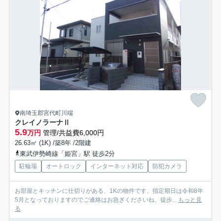
南埼玉郡宮代町川端
クレイノラーナⅡ
5.9
万円
管理/共益費6,000円
26.63㎡ (1K) /築8年 /2階建
東武伊勢崎線「姫宮」駅 徒歩2分
駐輪場
オートロック
インターネット対応
防犯カメラ
お部屋とキッチンに仕切りがある、1Kの物件です。指定期日は令和8年
5月となっておりますのでご連絡はお急ぎくださいね。徒歩...
もっと見
る