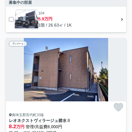
募集中の部屋
104
5.9万円
1階 / 26.63㎡ / 1K
アパート
南埼玉郡宮代町川端
レオネクストヴィラージュ碧水Ⅱ
8.2
万円
管理/共益費8,000円