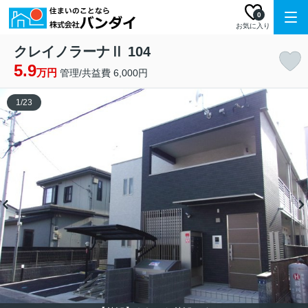
0
お気に入り
クレイノラーナⅡ 104
5.9
万円
管理/共益費 6,000円
1
/
23