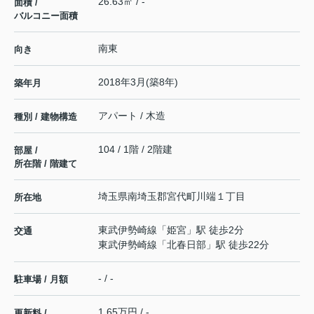
26.63㎡ / -
面積 /
バルコニー面積
南東
向き
2018年3月(築8年)
築年月
アパート / 木造
種別 / 建物構造
104 / 1階 / 2階建
部屋 /
所在階 / 階建て
埼玉県
南埼玉郡宮代町
川端
１丁目
所在地
東武伊勢崎線
「
姫宮
」駅 徒歩2分
交通
東武伊勢崎線
「
北春日部
」駅 徒歩22分
- / -
駐車場 / 月額
1.65万円 / -
更新料 /