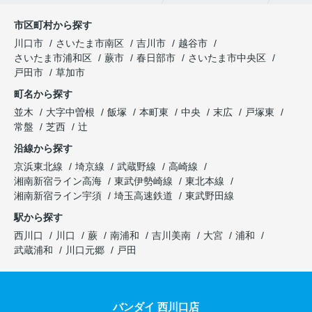
市区町村から探す
川口市
さいたま市南区
吉川市
越谷市
さいたま市浦和区
蕨市
春日部市
さいたま市中央区
戸田市
草加市
町名から探す
並木
大字中曽根
飯塚
本町東
中央
末広
戸塚東
常盤
芝西
辻
沿線から探す
京浜東北線
埼京線
武蔵野線
高崎線
湘南新宿ライン高海
東武伊勢崎線
東北本線
湘南新宿ライン宇須
埼玉高速鉄道
東武野田線
駅から探す
西川口
川口
蕨
南浦和
吉川美南
大宮
浦和
武蔵浦和
川口元郷
戸田
バンダイ 西川口店