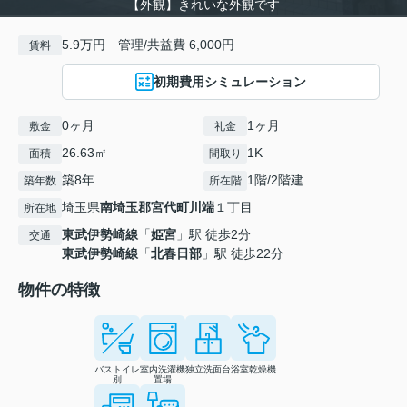
【外観】きれいな外観です
5.9万円 管理/共益費 6,000円
賃料
初期費用シミュレーション
0ヶ月
1ヶ月
敷金
礼金
26.63㎡
1K
面積
間取り
築8年
1階/2階建
築年数
所在階
埼玉県
南埼玉郡宮代町
川端
１丁目
所在地
東武伊勢崎線
「
姫宮
」駅 徒歩2分
交通
東武伊勢崎線
「
北春日部
」駅 徒歩22分
物件の特徴
バストイレ
室内洗濯機
独立洗面台
浴室乾燥機
別
置場