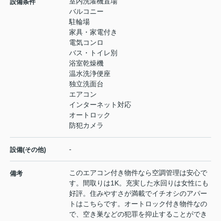
室内洗濯機置場
設備条件
バルコニー
駐輪場
家具・家電付き
電気コンロ
バス・トイレ別
浴室乾燥機
温水洗浄便座
独立洗面台
エアコン
インターネット対応
オートロック
防犯カメラ
-
設備(その他)
このエアコン付き物件なら空調管理は安心で
備考
す。間取りは1K。充実した水回りは女性にも
好評。住みやすさが満載でイチオシのアパー
トはこちらです。オートロック付き物件なの
で、空き巣などの犯罪を抑止することができ