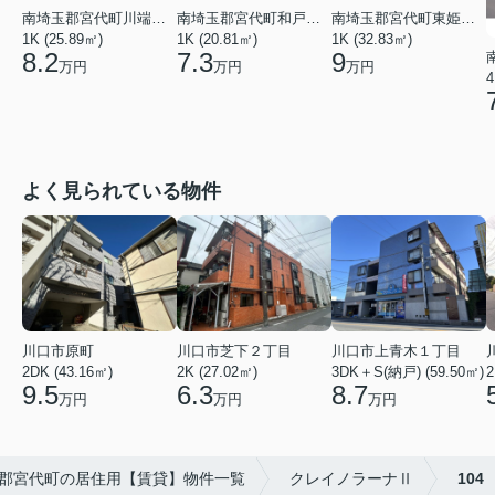
南埼玉郡宮代町東姫宮２丁目
南埼玉郡宮代町川端３丁目
南埼玉郡宮代町和戸１丁目
1K (32.83㎡)
1K (25.89㎡)
1K (20.81㎡)
9
8.2
7.3
万円
万円
万円
4
よく見られている物件
川口市芝下２丁目
川口市上青木１丁目
川口市原町
2K (27.02㎡)
3DK＋S(納戸) (59.50㎡)
2
2DK (43.16㎡)
6.3
8.7
9.5
万円
万円
万円
郡宮代町の居住用【賃貸】物件一覧
クレイノラーナⅡ
104