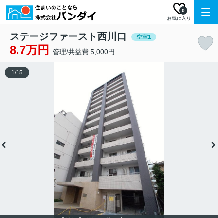
0
お気に入り
ステージファースト西川口
空室1
8.7万円
管理/共益費 5,000円
1
/
15