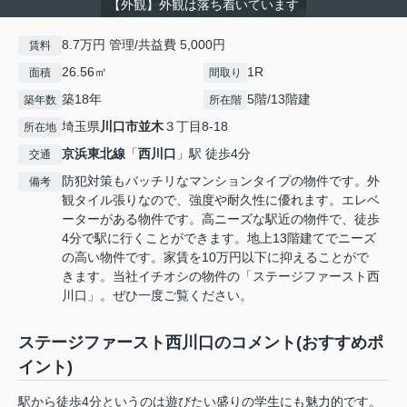
【外観】外観は落ち着いています
8.7万円 管理/共益費 5,000円
賃料
26.56㎡
1R
面積
間取り
築18年
5階/13階建
築年数
所在階
埼玉県
川口市
並木
３丁目8-18
所在地
京浜東北線
「
西川口
」駅 徒歩4分
交通
防犯対策もバッチリなマンションタイプの物件です。外
備考
観タイル張りなので、強度や耐久性に優れます。エレベ
ーターがある物件です。高ニーズな駅近の物件で、徒歩
4分で駅に行くことができます。地上13階建てでニーズ
の高い物件です。家賃を10万円以下に抑えることがで
きます。当社イチオシの物件の「ステージファースト西
川口」。ぜひ一度ご覧ください。
ステージファースト西川口のコメント(おすすめポ
イント)
駅から徒歩4分というのは遊びたい盛りの学生にも魅力的です。