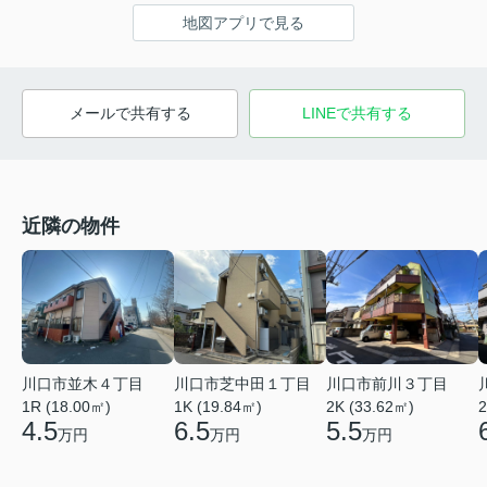
地図アプリで見る
メールで共有する
LINEで共有する
近隣の物件
川口市前川３丁目
川口市並木４丁目
川口市芝中田１丁目
2K (33.62㎡)
2
1R (18.00㎡)
1K (19.84㎡)
5.5
4.5
6.5
万円
万円
万円