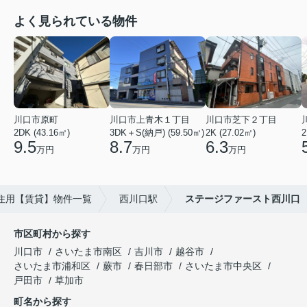
よく見られている物件
川口市原町
川口市上青木１丁目
川口市芝下２丁目
2DK (43.16㎡)
3DK＋S(納戸) (59.50㎡)
2K (27.02㎡)
2
9.5
8.7
6.3
万円
万円
万円
住用【賃貸】物件一覧
西川口駅
ステージファースト西川口
市区町村から探す
川口市
さいたま市南区
吉川市
越谷市
さいたま市浦和区
蕨市
春日部市
さいたま市中央区
戸田市
草加市
町名から探す