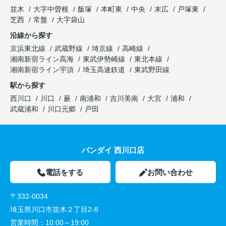
並木
大字中曽根
飯塚
本町東
中央
末広
戸塚東
芝西
常盤
大字袋山
沿線から探す
京浜東北線
武蔵野線
埼京線
高崎線
湘南新宿ライン高海
東武伊勢崎線
東北本線
湘南新宿ライン宇須
埼玉高速鉄道
東武野田線
駅から探す
西川口
川口
蕨
南浦和
吉川美南
大宮
浦和
武蔵浦和
川口元郷
戸田
バンダイ 西川口店
電話をする
お問い合わせ
〒332-0034
埼玉県川口市並木２丁目2-8
営業時間：
10:00～19:00