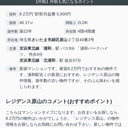
【外観】外観も気になるポイント
8.2万円 管理/共益費 5,000円
賃料
46.17㎡
2LDK
面積
間取り
築22年
4階/4階建
築年数
所在階
埼玉県
さいたま市緑区
原山
２丁目40番3号
所在地
京浜東北線
「
浦和
」駅 バス9分 「浦和パークハイ
交通
ツ」 停歩4分
京浜東北線
「
北浦和
」駅 徒歩37分
新築マンションです。家賃8.2万円でおすすめの物件で
備考
す。浦和駅近くの新居におすすめ、レジデンス原山の物
件情報。築年数の古い物件ですが、そのぶん味わいを感
じられます。
レジデンス原山のコメント(おすすめポイント)
こちらはマンションタイプになります。お住まいをお探しなら、
8.2万円の物件はいかがでしょうか。「レジデンス原山」の物件
情報をお探しならお気軽にお問い合わせ下さい。新しい物件では