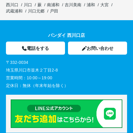
西川口
川口
蕨
南浦和
吉川美南
浦和
大宮
武蔵浦和
川口元郷
戸田
バンダイ 西川口店
電話をする
お問い合わせ
〒332-0034
埼玉県川口市並木２丁目2-8
営業時間：
10:00～19:00
定休日：
無休（年末年始を除く）