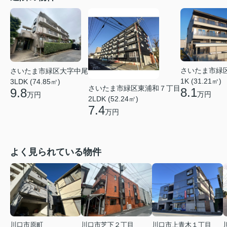
さいたま市緑
さいたま市緑区大字中尾
1K (31.21㎡)
3LDK (74.85㎡)
さいたま市緑区東浦和７丁目
8.1
9.8
万円
万円
2LDK (52.24㎡)
7.4
万円
よく見られている物件
川口市原町
川口市芝下２丁目
川口市上青木１丁目