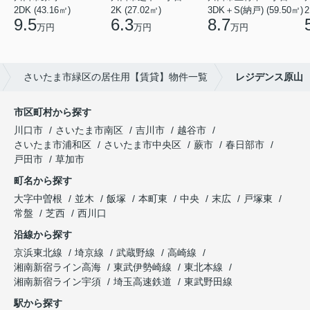
2DK (43.16㎡)
2K (27.02㎡)
3DK＋S(納戸) (59.50㎡)
2
9.5
6.3
8.7
万円
万円
万円
さいたま市緑区の居住用【賃貸】物件一覧
レジデンス原山
市区町村から探す
川口市
さいたま市南区
吉川市
越谷市
さいたま市浦和区
さいたま市中央区
蕨市
春日部市
戸田市
草加市
町名から探す
大字中曽根
並木
飯塚
本町東
中央
末広
戸塚東
常盤
芝西
西川口
沿線から探す
京浜東北線
埼京線
武蔵野線
高崎線
湘南新宿ライン高海
東武伊勢崎線
東北本線
湘南新宿ライン宇須
埼玉高速鉄道
東武野田線
駅から探す