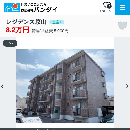
0
お気に入り
レジデンス原山
空室1
8.2万円
管理/共益費 5,000円
1
/
22