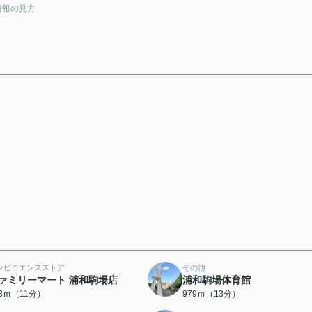
情報の見方
ンビニエンスストア
その他
ァミリーマート 浦和駒場店
浦和駒場体育館
73ｍ（11分）
979ｍ（13分）