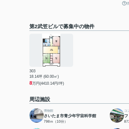
第2武笠ビルで募集中の物件
303
18.14坪 (60.00㎡)
8
万円(4410.14円/坪)
周辺施設
博物館
コ
さいたま市青少年宇宙科学館
フ
798ｍ（10分）
8