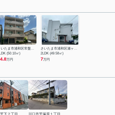
さいたま市浦和区常盤３丁目
さいたま市浦和区瀬ヶ崎４丁目
LDK (50.10㎡)
2LDK (49.58㎡)
4.8
7
万円
万円
芝下２丁目
川口市芝塚原１丁目