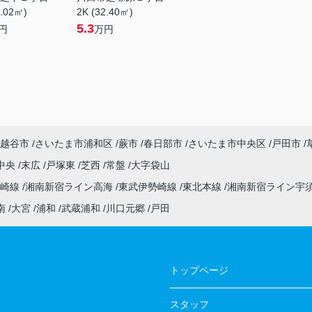
7.02㎡)
2K (32.40㎡)
5.3
円
万円
越谷市
さいたま市浦和区
蕨市
春日部市
さいたま市中央区
戸田市
中央
末広
戸塚東
芝西
常盤
大字袋山
高崎線
湘南新宿ライン高海
東武伊勢崎線
東北本線
湘南新宿ライン宇
南
大宮
浦和
武蔵浦和
川口元郷
戸田
トップページ
スタッフ