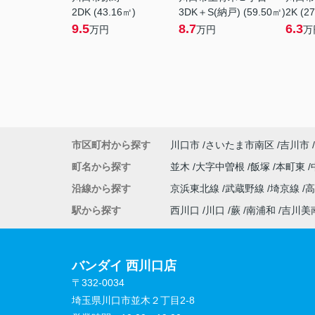
2DK (43.16㎡)
3DK＋S(納戸) (59.50㎡)
2K (2
9.5
8.7
6.3
万円
万円
万
市区町村から探す
川口市
さいたま市南区
吉川市
町名から探す
並木
大字中曽根
飯塚
本町東
沿線から探す
京浜東北線
武蔵野線
埼京線
駅から探す
西川口
川口
蕨
南浦和
吉川美
バンダイ 西川口店
〒332-0034
埼玉県川口市並木２丁目2-8