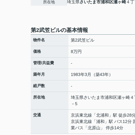
埼玉県
さいたま市浦和区
瀬ヶ崎
４丁
所在地
第2武笠ビルの基本情報
物件名
第2武笠ビル
価格
8万円
管理/共益費
-
築年月
1983年3月（築43年）
総戸数
-
所在地
埼玉県
さいたま市浦和区
瀬ヶ崎
４
－5
交通
京浜東北線
「
北浦和
」駅 徒歩28
京浜東北線
「
浦和
」駅 バス12分
業バス「北原山」 停歩14分