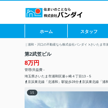
ホーム
スタッフ
｜浦和・川口の不動産なら株式会社バンダイ
さいたま市
第2武笠ビル
8万円
管理/共益費 -
埼玉県
さいたま市浦和区
瀬ヶ崎
４丁目13－5
京浜東北線「北浦和」駅徒歩28分
京浜東北線「浦和
1
/
1