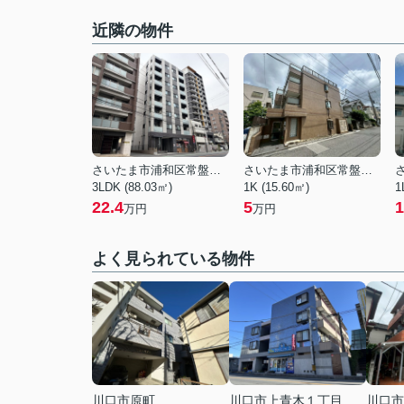
近隣の物件
さいたま市浦和区常盤２丁目
さいたま市浦和区常盤３丁目
3LDK (88.03㎡)
1K (15.60㎡)
1
22.4
5
1
万円
万円
よく見られている物件
川口市原町
川口市上青木１丁目
川口市