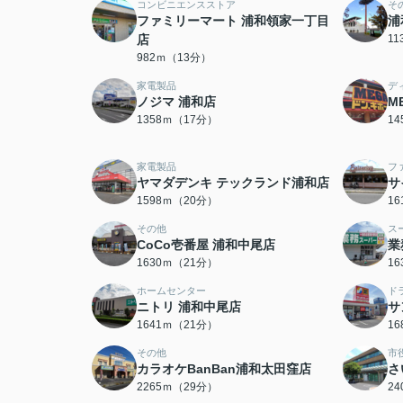
コンビニエンスストア
そ
ファミリーマート 浦和領家一丁目
浦
店
1
982ｍ（13分）
家電製品
デ
ノジマ 浦和店
M
1358ｍ（17分）
1
家電製品
フ
ヤマダデンキ テックランド浦和店
サ
1598ｍ（20分）
1
その他
ス
CoCo壱番屋 浦和中尾店
業
1630ｍ（21分）
1
ホームセンター
ド
ニトリ 浦和中尾店
サ
1641ｍ（21分）
1
その他
市
カラオケBanBan浦和太田窪店
さ
2265ｍ（29分）
2