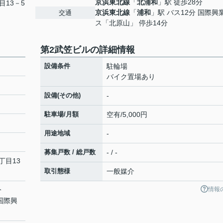
京浜東北線
「
北浦和
」駅 徒歩28分
目13－5
京浜東北線
「
浦和
」駅 バス12分 国際興
交通
ス「北原山」 停歩14分
第2武笠ビルの詳細情報
設備条件
駐輪場
バイク置場あり
設備(その他)
-
駐車場/月額
空有/5,000円
用途地域
-
募集戸数 / 総戸数
- / -
丁目13
取引態様
一般媒介
情報
分
 国際興