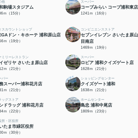
の他
スーパー
和駒場スタジアム
コープみらい コープ浦和東店
136ｍ（15分）
1241ｍ（16分）
ィスカウントショップ
コンビニエンスストア
EGAドン・キホーテ 浦和原山店
セブンイレブン さいたま原山
456ｍ（19分）
目南店
1469ｍ（19分）
ァミリーレストラン
スーパー
イゼリヤ さいたま原山店
ロピア 浦和クイズゲート店
612ｍ（21分）
1628ｍ（21分）
ーパー
ショッピングセンター
務スーパー浦和花月店
クイズゲート浦和
631ｍ（21分）
1638ｍ（21分）
ラッグストア
ホームセンター
ンドラッグ 浦和花月店
島忠 浦和中尾店
684ｍ（22分）
1809ｍ（23分）
役所・区役所
いたま市緑区役所
400ｍ（30分）