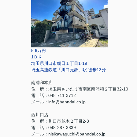
5.6万円
1ＤＫ
埼玉県川口市朝日１丁目1-19
埼玉高速鉄道「川口元郷」駅 徒歩13分
南浦和本店
住 所：
埼玉県さいたま市南区南浦和２丁目32-10
電 話：048-711-3712
メール：
info@banndai.co.jp
西川口店
住 所：
川口市並木２丁目2-8
電 話：048-287-3339
メール
：
nisikawaguchi@banndai.co.jp