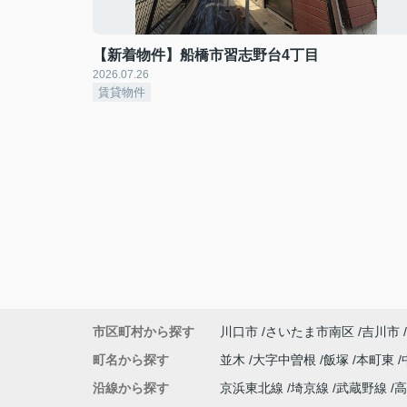
【新着物件】船橋市習志野台4丁目
2026.07.26
賃貸物件
市区町村から探す
川口市
さいたま市南区
吉川市
町名から探す
並木
大字中曽根
飯塚
本町東
沿線から探す
京浜東北線
埼京線
武蔵野線