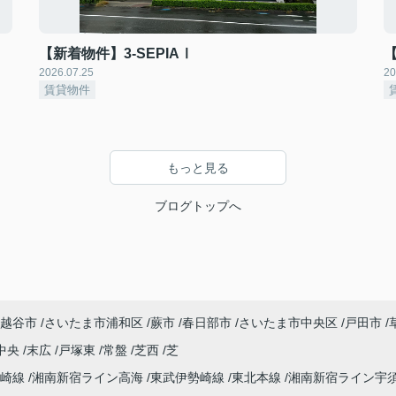
【新着物件】3-SEPIAⅠ
2026.07.25
20
賃貸物件
もっと見る
ブログトップへ
越谷市
さいたま市浦和区
蕨市
春日部市
さいたま市中央区
戸田市
中央
末広
戸塚東
常盤
芝西
芝
高崎線
湘南新宿ライン高海
東武伊勢崎線
東北本線
湘南新宿ライン宇