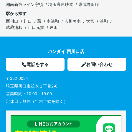
湘南新宿ライン宇須
埼玉高速鉄道
東武野田線
駅から探す
西川口
川口
蕨
南浦和
吉川美南
大宮
浦和
武蔵浦和
川口元郷
戸田
バンダイ 西川口店
電話をする
お問い合わせ
〒332-0034
埼玉県川口市並木２丁目2-8
営業時間：
10:00～19:00
定休日：
無休（年末年始を除く）