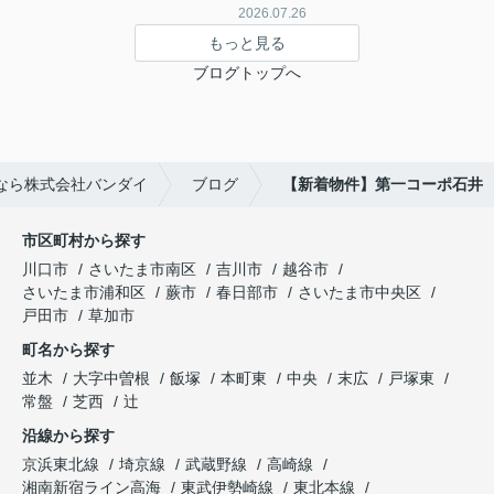
2026.07.26
もっと見る
ブログトップへ
なら株式会社バンダイ
ブログ
【新着物件】第一コーポ石井
市区町村から探す
川口市
さいたま市南区
吉川市
越谷市
さいたま市浦和区
蕨市
春日部市
さいたま市中央区
戸田市
草加市
町名から探す
並木
大字中曽根
飯塚
本町東
中央
末広
戸塚東
常盤
芝西
辻
沿線から探す
京浜東北線
埼京線
武蔵野線
高崎線
湘南新宿ライン高海
東武伊勢崎線
東北本線