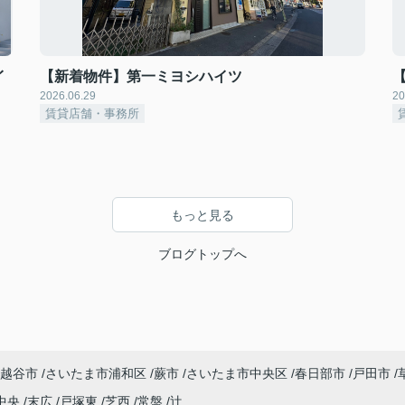
イ
【新着物件】第一ミヨシハイツ
2026.06.29
20
賃貸店舗・事務所
もっと見る
ブログトップへ
越谷市
さいたま市浦和区
蕨市
さいたま市中央区
春日部市
戸田市
中央
末広
戸塚東
芝西
常盤
辻