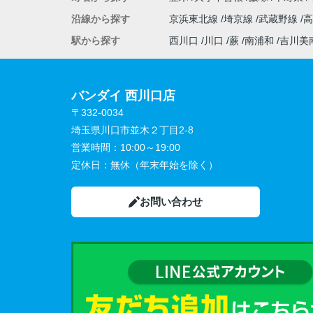
沿線から探す
京浜東北線
埼京線
武蔵野線
駅から探す
西川口
川口
蕨
南浦和
吉川美
バンダイ 西川口店
〒332-0034
埼玉県川口市並木２丁目2-8
営業時間：
10:00～19:00
定休日：
無休（年末年始を除く）
お問い合わせ