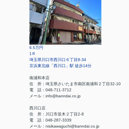
6.5万円
1Ｒ
埼玉県川口市西川口６丁目8-34
京浜東北線「西川口」駅 徒歩14分
南浦和本店
住 所：
埼玉県さいたま市南区南浦和２丁目32-10
電 話：048-711-3712
メール：
info@banndai.co.jp
西川口店
住 所：
川口市並木２丁目2-8
電 話：048-287-3339
メール
：
nisikawaguchi@banndai.co.jp