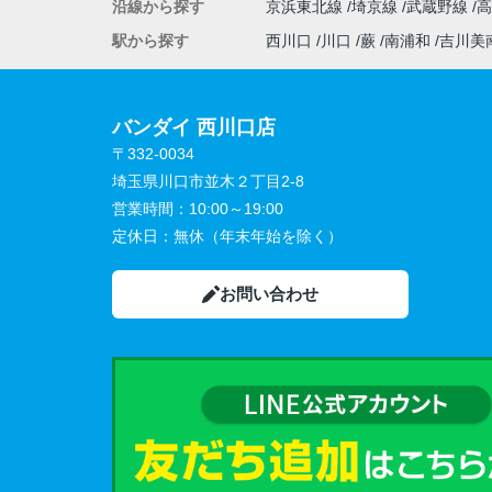
沿線から探す
京浜東北線
埼京線
武蔵野線
駅から探す
西川口
川口
蕨
南浦和
吉川美
バンダイ 西川口店
〒332-0034
埼玉県川口市並木２丁目2-8
営業時間：
10:00～19:00
定休日：
無休（年末年始を除く）
お問い合わせ