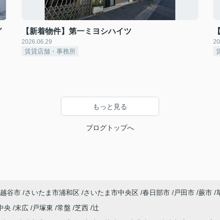
イ
【新着物件】第一ミヨシハイツ
2026.06.29
20
賃貸店舗・事務所
もっと見る
ブログトップへ
越谷市
さいたま市浦和区
さいたま市中央区
春日部市
戸田市
蕨市
中央
末広
戸塚東
常盤
芝西
辻