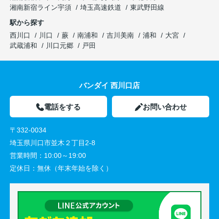
湘南新宿ライン宇須
埼玉高速鉄道
東武野田線
駅から探す
西川口
川口
蕨
南浦和
吉川美南
浦和
大宮
武蔵浦和
川口元郷
戸田
バンダイ 西川口店
電話をする
お問い合わせ
〒332-0034
埼玉県川口市並木２丁目2-8
営業時間：
10:00～19:00
定休日：
無休（年末年始を除く）