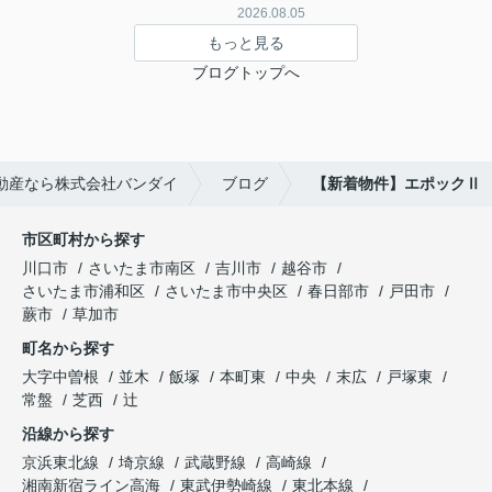
2026.08.05
もっと見る
ブログトップへ
動産なら株式会社バンダイ
ブログ
【新着物件】エポックⅡ
市区町村から探す
川口市
さいたま市南区
吉川市
越谷市
さいたま市浦和区
さいたま市中央区
春日部市
戸田市
蕨市
草加市
町名から探す
大字中曽根
並木
飯塚
本町東
中央
末広
戸塚東
常盤
芝西
辻
沿線から探す
京浜東北線
埼京線
武蔵野線
高崎線
湘南新宿ライン高海
東武伊勢崎線
東北本線