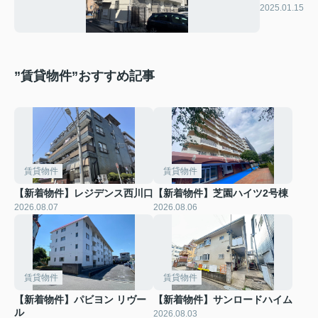
ンテ新和
2025.01.15
”賃貸物件”おすすめ記事
賃貸物件
賃貸物件
【新着物件】レジデンス西川口
【新着物件】芝園ハイツ2号棟
2026.08.07
2026.08.06
賃貸物件
賃貸物件
【新着物件】パビヨン リヴー
【新着物件】サンロードハイム
ル
2026.08.03