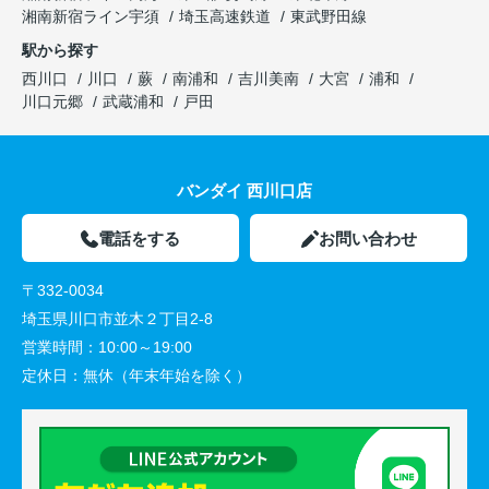
湘南新宿ライン宇須
埼玉高速鉄道
東武野田線
駅から探す
西川口
川口
蕨
南浦和
吉川美南
大宮
浦和
川口元郷
武蔵浦和
戸田
バンダイ 西川口店
電話をする
お問い合わせ
〒332-0034
埼玉県川口市並木２丁目2-8
営業時間：
10:00～19:00
定休日：
無休（年末年始を除く）