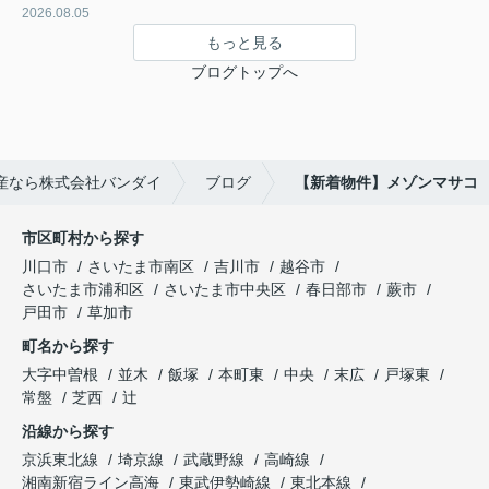
2026.08.05
もっと見る
ブログトップへ
産なら株式会社バンダイ
ブログ
【新着物件】メゾンマサコ
市区町村から探す
川口市
さいたま市南区
吉川市
越谷市
さいたま市浦和区
さいたま市中央区
春日部市
蕨市
戸田市
草加市
町名から探す
大字中曽根
並木
飯塚
本町東
中央
末広
戸塚東
常盤
芝西
辻
沿線から探す
京浜東北線
埼京線
武蔵野線
高崎線
湘南新宿ライン高海
東武伊勢崎線
東北本線