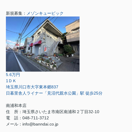
新規募集：
メゾンキュービック
5.6万円
1ＤＫ
埼玉県川口市大字東本郷837
日暮里舎人ライナー「見沼代親水公園」駅 徒歩25分
南浦和本店
住 所：
埼玉県さいたま市南区南浦和２丁目32-10
電 話：048-711-3712
メール：
info@banndai.co.jp