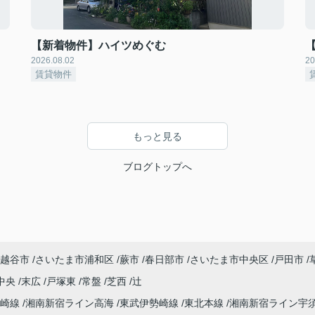
【新着物件】ハイツめぐむ
2026.08.02
20
賃貸物件
もっと見る
ブログトップへ
越谷市
さいたま市浦和区
蕨市
春日部市
さいたま市中央区
戸田市
中央
末広
戸塚東
常盤
芝西
辻
高崎線
湘南新宿ライン高海
東武伊勢崎線
東北本線
湘南新宿ライン宇