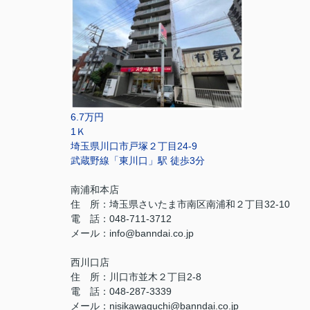
6.7万円
1Ｋ
埼玉県川口市戸塚２丁目24-9
武蔵野線「東川口」駅 徒歩3分
南浦和本店
住 所：
埼玉県さいたま市南区南浦和２丁目32-10
電 話：048-711-3712
メール：
info@banndai.co.jp
西川口店
住 所：
川口市並木２丁目2-8
電 話：048-287-3339
メール
：
nisikawaguchi@banndai.co.jp