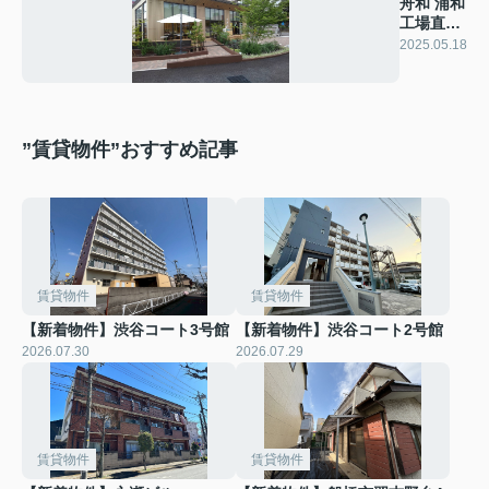
舟和 浦和
工場直売
店
2025.05.18
”賃貸物件”おすすめ記事
賃貸物件
賃貸物件
【新着物件】渋谷コート3号館
【新着物件】渋谷コート2号館
2026.07.30
2026.07.29
賃貸物件
賃貸物件