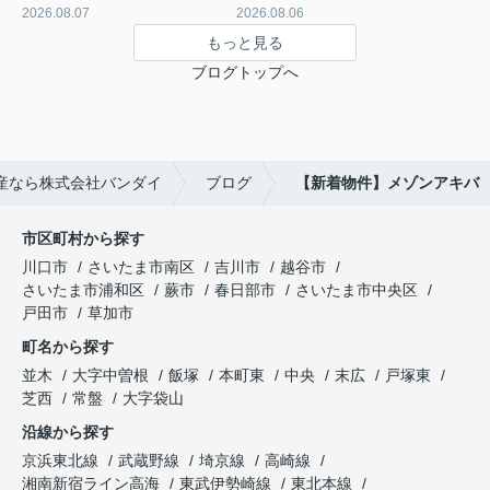
2026.08.07
2026.08.06
もっと見る
ブログトップへ
産なら株式会社バンダイ
ブログ
【新着物件】メゾンアキバ
市区町村から探す
川口市
さいたま市南区
吉川市
越谷市
さいたま市浦和区
蕨市
春日部市
さいたま市中央区
戸田市
草加市
町名から探す
並木
大字中曽根
飯塚
本町東
中央
末広
戸塚東
芝西
常盤
大字袋山
沿線から探す
京浜東北線
武蔵野線
埼京線
高崎線
湘南新宿ライン高海
東武伊勢崎線
東北本線