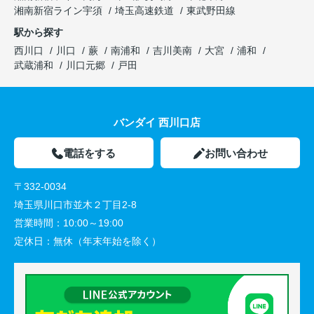
湘南新宿ライン宇須
埼玉高速鉄道
東武野田線
駅から探す
西川口
川口
蕨
南浦和
吉川美南
大宮
浦和
武蔵浦和
川口元郷
戸田
バンダイ 西川口店
電話をする
お問い合わせ
〒332-0034
埼玉県川口市並木２丁目2-8
営業時間：
10:00～19:00
定休日：
無休（年末年始を除く）