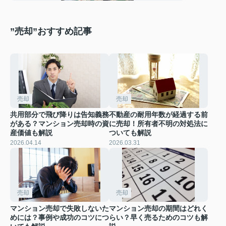
”売却”おすすめ記事
売却
売却
共用部分で飛び降りは告知義務
不動産の耐用年数が経過する前
がある？マンション売却時の資
に売却！所有者不明の対処法に
産価値も解説
ついても解説
2026.04.14
2026.03.31
売却
売却
マンション売却で失敗しないた
マンション売却の期間はどれく
めには？事例や成功のコツにつ
らい？早く売るためのコツも解