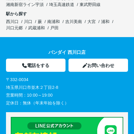
湘南新宿ライン宇須
埼玉高速鉄道
東武野田線
駅から探す
西川口
川口
蕨
南浦和
吉川美南
大宮
浦和
川口元郷
武蔵浦和
戸田
バンダイ 西川口店
電話をする
お問い合わせ
〒332-0034
埼玉県川口市並木２丁目2-8
営業時間：
10:00～19:00
定休日：
無休（年末年始を除く）