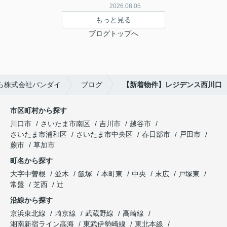
2026.08.05
もっと見る
ブログトップへ
ら株式会社バンダイ
ブログ
【新着物件】レジデンス西川口
市区町村から探す
川口市
さいたま市南区
吉川市
越谷市
さいたま市浦和区
さいたま市中央区
春日部市
戸田市
蕨市
草加市
町名から探す
大字中曽根
並木
飯塚
本町東
中央
末広
戸塚東
常盤
芝西
辻
沿線から探す
京浜東北線
埼京線
武蔵野線
高崎線
湘南新宿ライン高海
東武伊勢崎線
東北本線