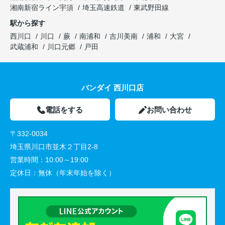
湘南新宿ライン宇須
埼玉高速鉄道
東武野田線
駅から探す
西川口
川口
蕨
南浦和
吉川美南
浦和
大宮
武蔵浦和
川口元郷
戸田
バンダイ 西川口店
電話をする
お問い合わせ
〒332-0034
埼玉県川口市並木２丁目2-8
営業時間：
10:00～19:00
定休日：
無休（年末年始を除く）