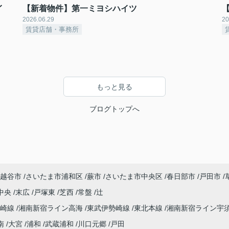
イ
【新着物件】第一ミヨシハイツ
2026.06.29
20
賃貸店舗・事務所
もっと見る
ブログトップへ
越谷市
さいたま市浦和区
蕨市
さいたま市中央区
春日部市
戸田市
中央
末広
戸塚東
芝西
常盤
辻
高崎線
湘南新宿ライン高海
東武伊勢崎線
東北本線
湘南新宿ライン宇
南
大宮
浦和
武蔵浦和
川口元郷
戸田