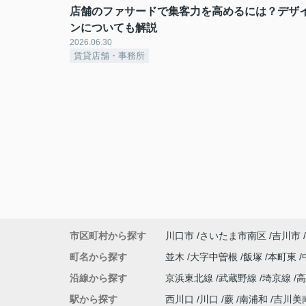
店舗のファサードで集客力を高めるには？デザ
ンについても解説
2026.06.30
賃貸店舗・事務所
市区町村から探す
川口市
さいたま市南区
吉川市
町名から探す
並木
大字中曽根
飯塚
本町東
沿線から探す
京浜東北線
武蔵野線
埼京線
駅から探す
西川口
川口
蕨
南浦和
吉川美