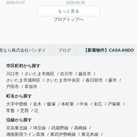
2026.07.07
2026.06.30
もっと見る
ブログトップへ
産なら株式会社バンダイ
ブログ
【新着物件】CASA ANDO
市区町村から探す
川口市
さいたま市南区
吉川市
越谷市
さいたま市浦和区
さいたま市中央区
春日部市
蕨市
戸田市
草加市
町名から探す
大字中曽根
並木
飯塚
本町東
中央
末広
戸塚東
常盤
芝西
辻
沿線から探す
京浜東北線
埼京線
武蔵野線
高崎線
湘南新宿ライン高海
東武伊勢崎線
東北本線