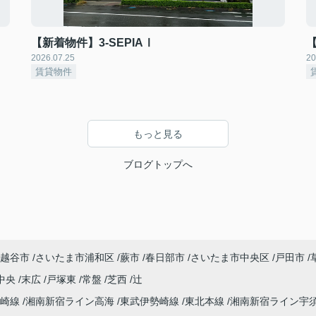
【新着物件】3-SEPIAⅠ
2026.07.25
20
賃貸物件
もっと見る
ブログトップへ
越谷市
さいたま市浦和区
蕨市
春日部市
さいたま市中央区
戸田市
中央
末広
戸塚東
常盤
芝西
辻
高崎線
湘南新宿ライン高海
東武伊勢崎線
東北本線
湘南新宿ライン宇