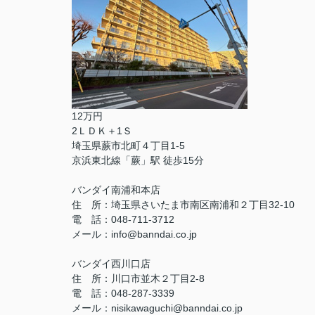
12万円
2ＬＤＫ＋1Ｓ
埼玉県蕨市北町４丁目1-5
京浜東北線「蕨」駅 徒歩15分
バンダイ南浦和本店
住 所：埼玉県さいたま市南区南浦和２丁目32-10
電 話：048-711-3712
メール：info@banndai.co.jp
バンダイ西川口店
住 所：川口市並木２丁目2-8
電 話：048-287-3339
メール：nisikawaguchi@banndai.co.jp