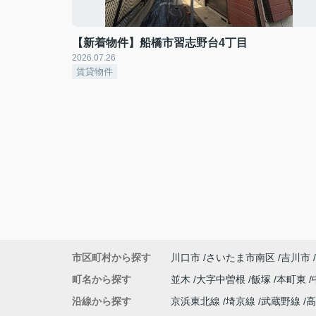
【新着物件】船橋市習志野台4丁目
2026.07.26
賃貸物件
市区町村から探す
川口市
さいたま市南区
吉川市
町名から探す
並木
大字中曽根
飯塚
本町東
沿線から探す
京浜東北線
埼京線
武蔵野線