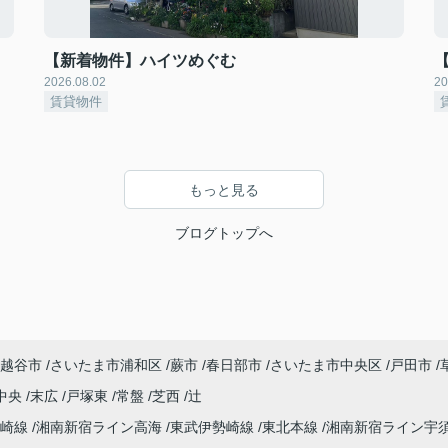
【新着物件】ハイツめぐむ
2026.08.02
20
賃貸物件
もっと見る
ブログトップへ
越谷市
さいたま市浦和区
蕨市
春日部市
さいたま市中央区
戸田市
中央
末広
戸塚東
常盤
芝西
辻
高崎線
湘南新宿ライン高海
東武伊勢崎線
東北本線
湘南新宿ライン宇