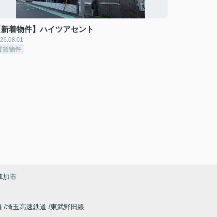
【新着物件】ハイツアセント
26.08.01
賃貸物件
草加市
須
埼玉高速鉄道
東武野田線