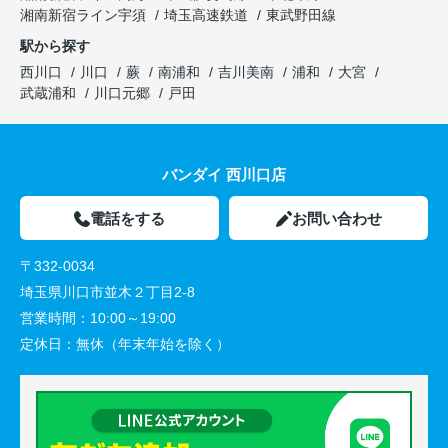
湘南新宿ライン宇須
埼玉高速鉄道
東武野田線
駅から探す
西川口
川口
蕨
南浦和
吉川美南
浦和
大宮
武蔵浦和
川口元郷
戸田
バンダイ 西川口店
電話をする
お問い合わせ
〒332-0034
埼玉県川口市並木２丁目2-8
営業時間：
10:00～19:00
定休日：
無休（年末年始を除く）