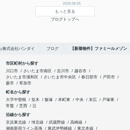
2026.08.05
もっと見る
ブログトップへ
ら株式会社バンダイ
ブログ
【新着物件】ファミールメゾン
市区町村から探す
川口市
さいたま市南区
吉川市
越谷市
さいたま市浦和区
さいたま市中央区
春日部市
戸田市
蕨市
草加市
町名から探す
大字中曽根
並木
飯塚
本町東
中央
末広
戸塚東
常盤
芝西
辻
沿線から探す
京浜東北線
埼京線
武蔵野線
高崎線
湘南新宿ライン高海
東武伊勢崎線
東北本線