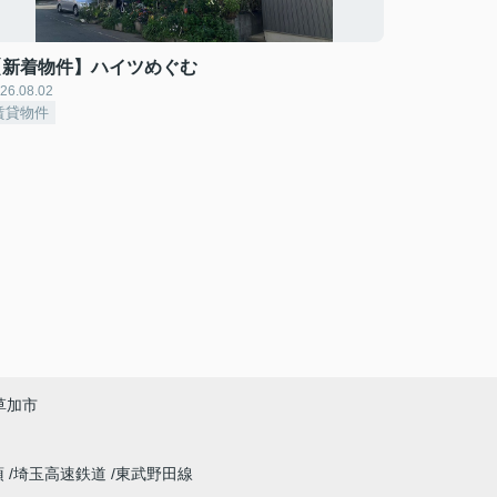
【新着物件】ハイツめぐむ
26.08.02
賃貸物件
草加市
須
埼玉高速鉄道
東武野田線