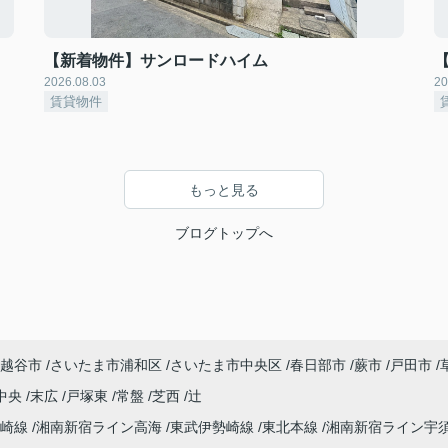
【新着物件】サンロードハイム
2026.08.03
20
賃貸物件
もっと見る
ブログトップへ
越谷市
さいたま市浦和区
さいたま市中央区
春日部市
蕨市
戸田市
中央
末広
戸塚東
常盤
芝西
辻
高崎線
湘南新宿ライン高海
東武伊勢崎線
東北本線
湘南新宿ライン宇