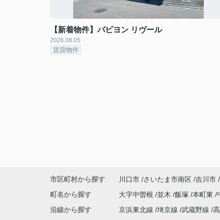
【新着物件】パビヨン リヴール
2026.08.05
賃貸物件
市区町村から探す
川口市
さいたま市南区
吉川市
町名から探す
大字中曽根
並木
飯塚
本町東
沿線から探す
京浜東北線
埼京線
武蔵野線