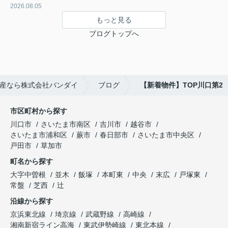
2026.08.05
もっと見る
ブログトップへ
産なら株式会社バンダイ
ブログ
【新着物件】TOP川口第2
市区町村から探す
川口市
さいたま市南区
吉川市
越谷市
さいたま市浦和区
蕨市
春日部市
さいたま市中央区
戸田市
草加市
町名から探す
大字中曽根
並木
飯塚
本町東
中央
末広
戸塚東
常盤
芝西
辻
沿線から探す
京浜東北線
埼京線
武蔵野線
高崎線
湘南新宿ライン高海
東武伊勢崎線
東北本線