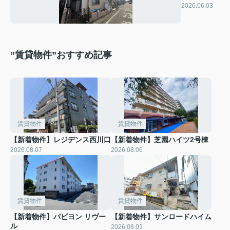
ン・ド・ロ
2026.06.03
イヤル
”賃貸物件”おすすめ記事
賃貸物件
賃貸物件
【新着物件】レジデンス西川口
【新着物件】芝園ハイツ2号棟
2026.08.07
2026.08.06
賃貸物件
賃貸物件
【新着物件】パビヨン リヴー
【新着物件】サンロードハイム
ル
2026.08.03