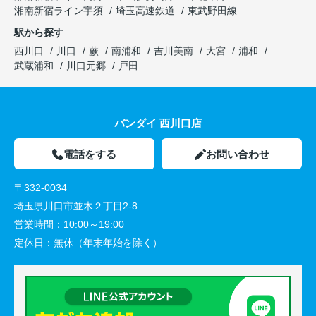
湘南新宿ライン宇須
埼玉高速鉄道
東武野田線
駅から探す
西川口
川口
蕨
南浦和
吉川美南
大宮
浦和
武蔵浦和
川口元郷
戸田
バンダイ 西川口店
電話をする
お問い合わせ
〒332-0034
埼玉県川口市並木２丁目2-8
営業時間：
10:00～19:00
定休日：
無休（年末年始を除く）