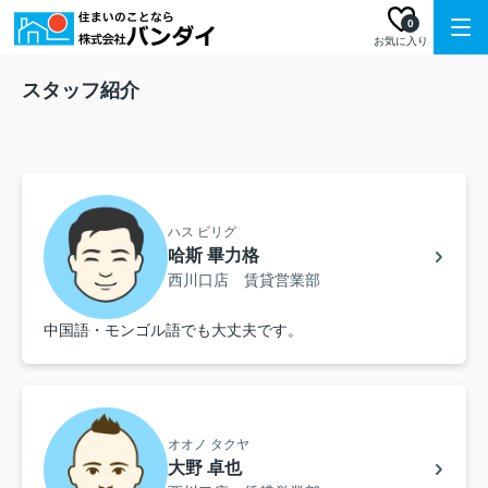
0
お気に入り
スタッフ紹介
ハス ビリグ
哈斯 畢力格
西川口店 賃貸営業部
中国語・モンゴル語でも大丈夫です。
オオノ タクヤ
大野 卓也